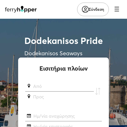
Σύνδεση
Dodekanisos Pride
Dodekanisos Seaways
Εισιτήρια πλοίων
Από
Προς
Ημ/νία αναχώρησης
Ημ/νία επιστροφής