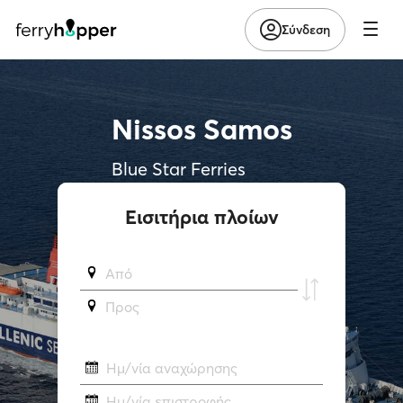
Σύνδεση
Nissos Samos
Blue Star Ferries
Εισιτήρια πλοίων
Από
Προς
Ημ/νία αναχώρησης
Ημ/νία επιστροφής