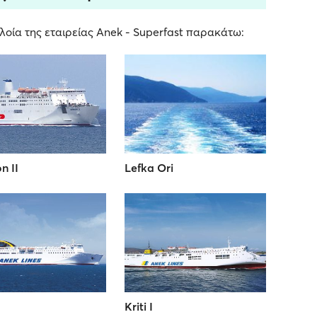
οία της εταιρείας Anek - Superfast παρακάτω:
n II
Lefka Ori
Kriti I