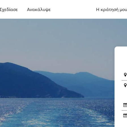
Σχεδίασε
Ανακάλυψε
Η κράτησή μο
I