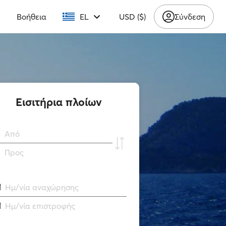
υ
Βοήθεια
EL
USD ($)
Σύνδεση
Εισιτήρια πλοίων
Από
Προς
Ημ/νία αναχώρησης
Ημ/νία επιστροφής