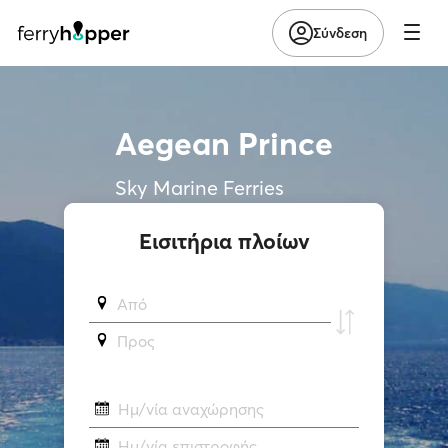
Σύνδεση
Aegean Prince
Sky Marine Ferries
Εισιτήρια πλοίων
Από
Προς
Ημ/νία αναχώρησης
Ημ/νία επιστροφής