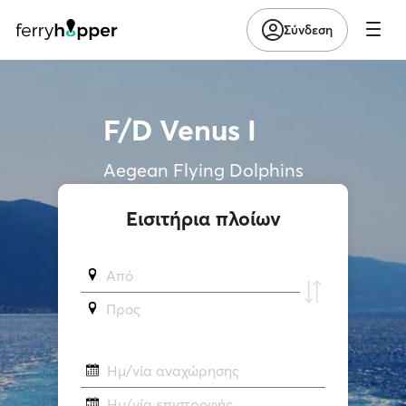
Σύνδεση
F/D Venus I
Aegean Flying Dolphins
Εισιτήρια πλοίων
Από
Προς
Ημ/νία αναχώρησης
Ημ/νία επιστροφής