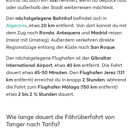
kannst du auch ein
Taxi
nehmen, wenn du Gepäck hast
oder außerhalb der Stadt weiterreisen möchtest.
Der
nächstgelegene Bahnhof
befindet sich in
Algeciras
, etwa
20 km
entfernt. Von dort kannst du mit
dem Zug nach
Ronda
,
Antequera
und
Madrid
reisen
(meist mit Umstieg). Außerdem verkehren direkte
Regionalzüge entlang der Küste nach
San Roque
.
Der nächstgelegene Flughafen ist der
Gibraltar
International Airport
, etwa
40 km
entfernt. Die Fahrt
dauert etwa
45-50 Minuten
. Den
Flughafen Jerez
(
131
km
entfernt) erreichst du in knapp
2 Stunden
, während
die Fahrt zum
Flughafen Málaga
(
150 km
entfernt)
etwa
2 bis 2 ½ Stunden
dauert.
Wie lange dauert die Fährüberfahrt von
Tanger nach Tarifa?