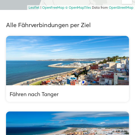
Leaflet
|
OpenFreeMap
© OpenMapTiles
Data from
OpenStreetMap
Alle Fährverbindungen per Ziel
Fähren nach Tanger