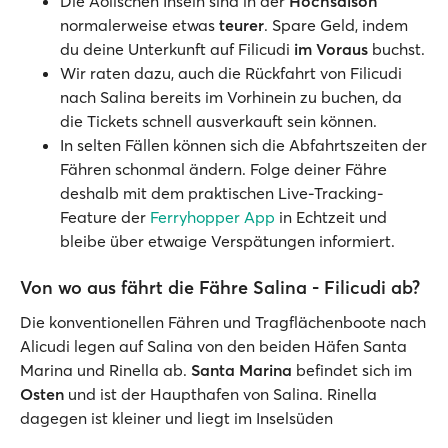
Die Äolischen Inseln sind in der
Hochsaison
normalerweise etwas
teurer
. Spare Geld, indem
du deine Unterkunft auf Filicudi
im Voraus
buchst.
Wir raten dazu, auch die Rückfahrt von Filicudi
nach Salina bereits im Vorhinein zu buchen, da
die Tickets schnell ausverkauft sein können.
In selten Fällen können sich die Abfahrtszeiten der
Fähren schonmal ändern. Folge deiner Fähre
deshalb mit dem praktischen Live-Tracking-
Feature der
Ferryhopper App
in Echtzeit und
bleibe über etwaige Verspätungen informiert.
Von wo aus fährt die Fähre Salina - Filicudi ab?
Die konventionellen Fähren und Tragflächenboote nach
Alicudi legen auf Salina von den beiden Häfen Santa
Marina und Rinella ab.
Santa Marina
befindet sich im
Osten
und ist der Haupthafen von Salina. Rinella
dagegen ist kleiner und liegt im Inselsüden