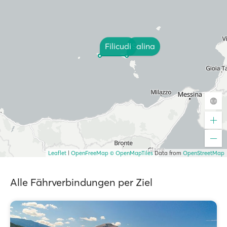
Filicudi
Salina
Leaflet
|
OpenFreeMap
© OpenMapTiles
Data from
OpenStreetMap
Alle Fährverbindungen per Ziel