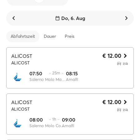
Do, 6. Aug
Abfahrtszeit
Dauer
Preis
€ 12.00
ALICOST
ALICOST
07:50
·· 25m ··
08:15
Salerno Molo Manfredi
Amalfi
€ 12.00
ALICOST
ALICOST
08:00
·· 1h ··
09:00
Salerno Molo Concordia
Amalfi