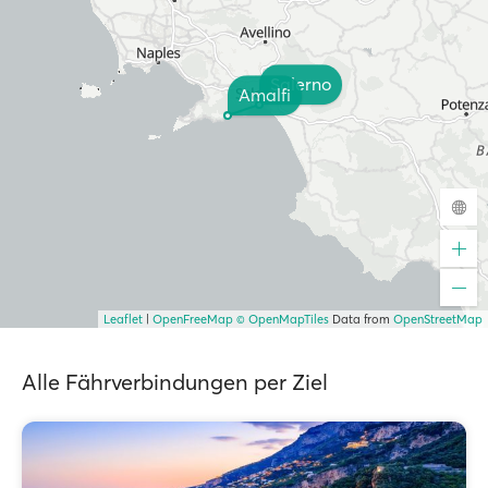
Salerno
Amalfi
Leaflet
|
OpenFreeMap
© OpenMapTiles
Data from
OpenStreetMap
Alle Fährverbindungen per Ziel