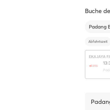
Buche de
Padang B
Abfahrtszeit
EKAJAYA F
13:
Pad
Padang