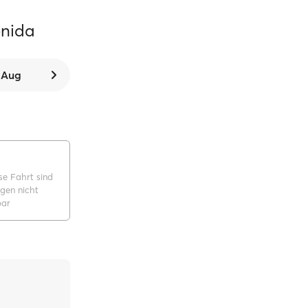
enida
. Aug
se Fahrt sind
gen nicht
bar