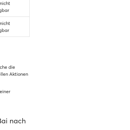
 nicht
gbar
 nicht
gbar
che die
llen Aktionen
einer
Bai nach