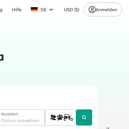
ng
Hilfe
DE
USD ($)
Anmelden
a
Rückfahrt
1
0
0
Datum auswählen