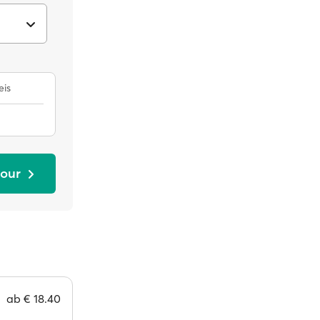
eis
bour
ab
€ 18.40