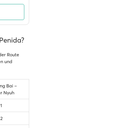
 Penida?
 der Route
en und
ng Bai –
ar Nyuh
91
52