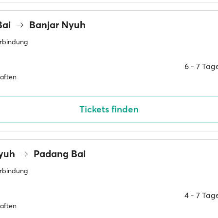
Bai
Banjar Nyuh
erbindung
6 ‐ 7 Ta
haften
Tickets finden
Nyuh
Padang Bai
erbindung
4 ‐ 7 Ta
haften