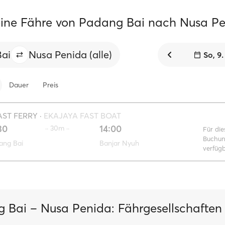
ine Fähre von Padang Bai nach Nusa P
ai
Nusa Penida (alle)
So, 9
Dauer
Preis
AST FERRY
·
EKAJAYA FAST BOAT
30
14:00
·· 30m ··
Für die
Buchun
ang Bai
Banjar Nyuh
verfüg
 Bai – Nusa Penida: Fährgesellschaften