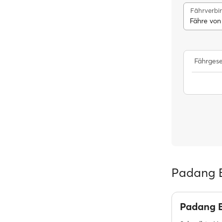
Fährverbi
Fähre von
Fährgese
Padang B
Padang 