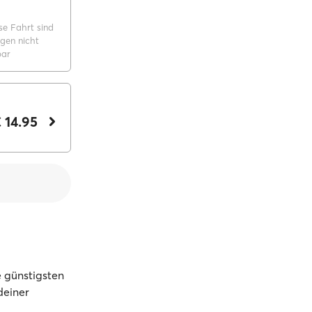
se Fahrt sind
gen nicht
bar
 14.95
 günstigsten
deiner