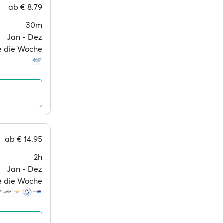
ab
€ 8.79
30m
Jan ‐ Dez
ge die Woche
ab
€ 14.95
2h
Jan ‐ Dez
ge die Woche