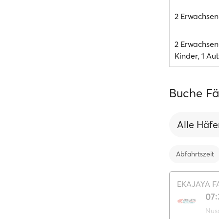
2 Erwachsene
2 Erwachsen
Kinder, 1 Au
Buche Fä
Alle Häf
Abfahrtszeit
EKAJAYA F
07:
Nus