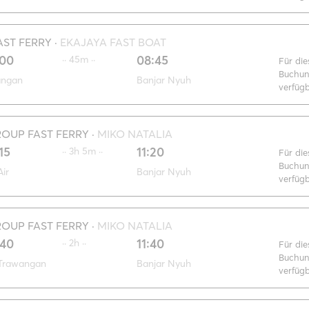
AST FERRY
·
EKAJAYA FAST BOAT
:00
08:45
·· 45m ··
Für die
Buchun
angan
Banjar Nyuh
verfüg
OUP FAST FERRY
·
MIKO NATALIA
15
11:20
·· 3h 5m ··
Für die
Buchun
Air
Banjar Nyuh
verfüg
OUP FAST FERRY
·
MIKO NATALIA
:40
11:40
·· 2h ··
Für die
Buchun
 Trawangan
Banjar Nyuh
verfüg