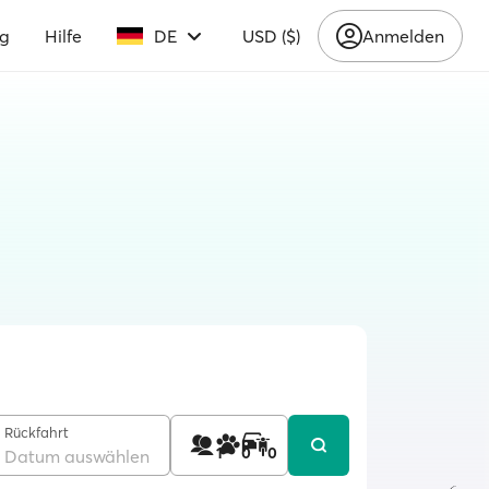
ng
Hilfe
DE
USD ($)
Anmelden
Rückfahrt
1
0
0
Datum auswählen