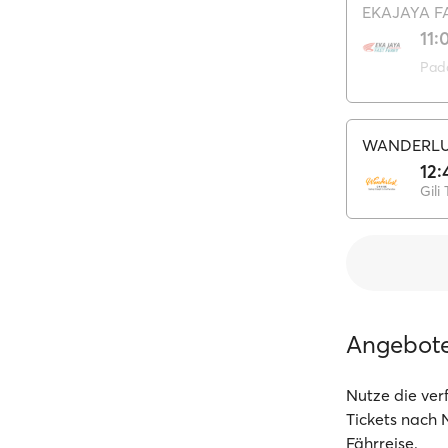
EKAJAYA F
11:
Pad
WANDERLU
12:
Gili
Angebot
Nutze die ve
Tickets nach 
Fährreise.