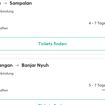
a
Sampalan
erbindung
4 ‐ 7 Ta
haften
Tickets finden
wangan
Banjar Nyuh
erbindung
5 ‐ 7 Ta
haften