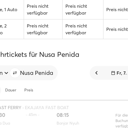
Preis nicht
Preis nicht
, 1 Auto
Preis nich
verfügbar
verfügbar
e, 2
Preis nicht
Preis nicht
Preis nich
to
verfügbar
verfügbar
hrtickets für Nusa Penida
en
Nusa Penida
Fr, 7
Dauer
Preis
AST FERRY
·
EKAJAYA FAST BOAT
30
08:15
·· 45m ··
Für die
Buchun
a Dua
Banjar Nyuh
verfüg