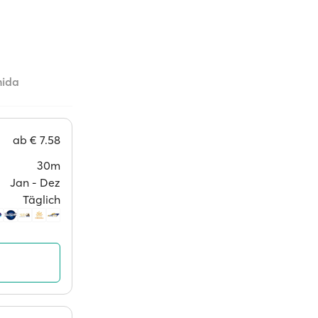
nida
ab
€ 7.58
30m
Jan ‐ Dez
Täglich