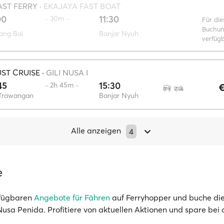
AST FERRY
·
EKAJAYA FAST BOAT
00
11:30
·· 30m ··
Für die
Buchun
ang Bai
Banjar Nyuh
verfüg
ST CRUISE
·
GILI NUSA I
45
15:30
·· 2h 45m ··
€
 Trawangan
Banjar Nyuh
Alle anzeigen
4
e
rfügbaren
Angebote für Fähren
auf Ferryhopper und buche die
Nusa Penida. Profitiere von aktuellen Aktionen und spare bei 