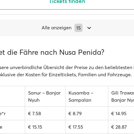
Tickets finden
Alle anzeigen
15
et die Fähre nach Nusa Penida?
sere unverbindliche Übersicht der Preise zu den beliebteste
klusive der Kosten für Einzeltickets, Familien und Fahrzeuge.
Sanur – Banjar
Kusamba –
Gili Traw
Nyuh
Sampalan
Banjar Ny
e*r
€ 7.58
€ 8.79
€ 14.95
e
€ 15.15
€ 17.55
€ 28.87