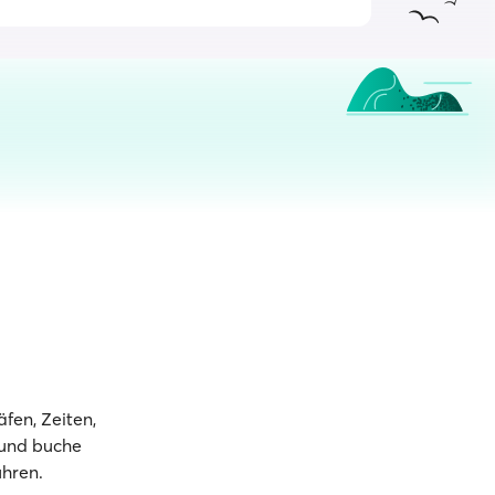
fen, Zeiten,
 und buche
ühren.