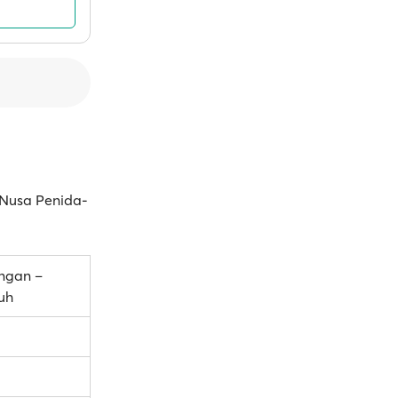
n Nusa Penida-
angan –
uh