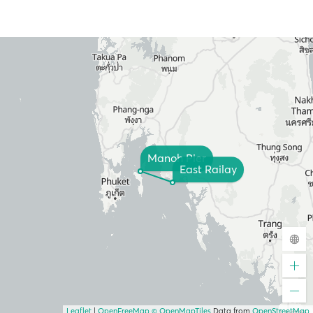
Manoh Pier
East Railay
Leaflet
|
OpenFreeMap
© OpenMapTiles
Data from
OpenStreetMap