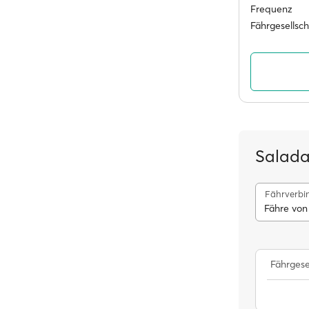
Frequenz
Fährgesellsc
Salada
Fährverbi
Fähre von
Fährgese