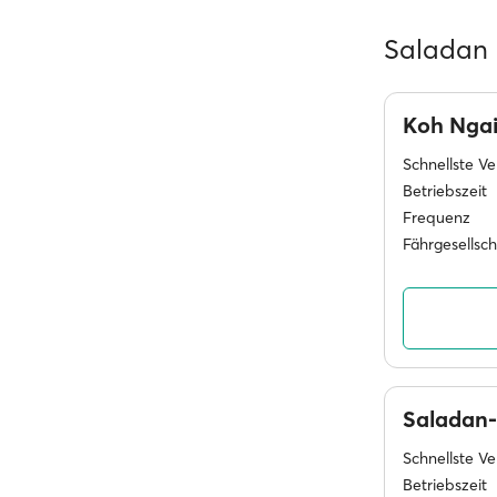
Saladan 
Koh Nga
Schnellste V
Betriebszeit
Frequenz
Fährgesellsc
Saladan-
Schnellste V
Betriebszeit