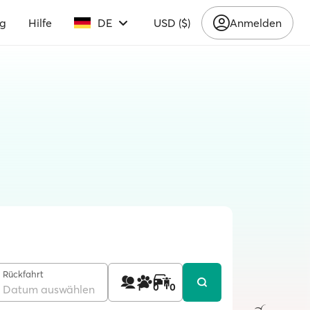
ng
Hilfe
DE
USD ($)
Anmelden
Rückfahrt
1
0
0
Datum auswählen