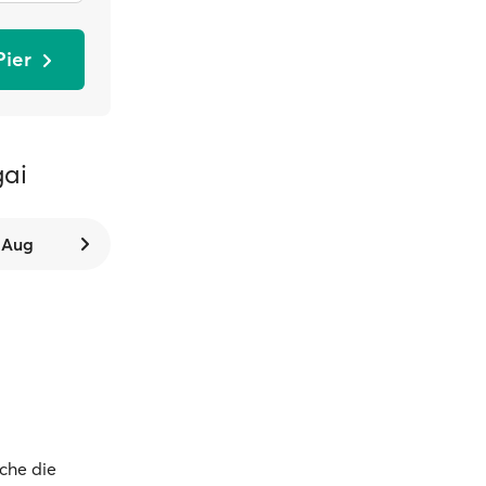
Pier
gai
. Aug
che die