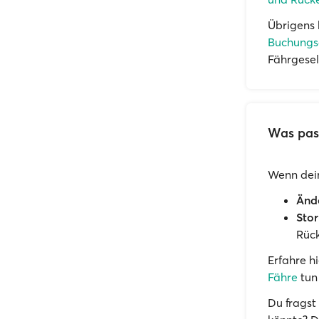
Übrigens 
Buchungs
Fährgesel
Was pass
Wenn dein
Ände
Stor
Rück
Erfahre h
Fähre
tun
Du fragst