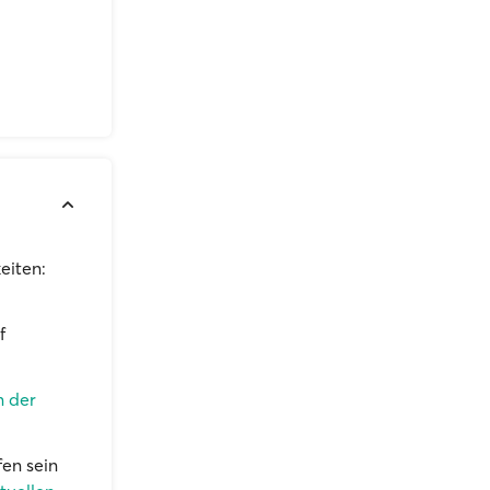
eiten:
f
n der
fen sein