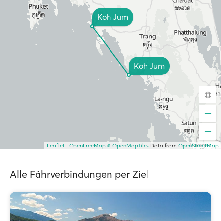
Koh Jum
Koh Jum
Leaflet
|
OpenFreeMap
© OpenMapTiles
Data from
OpenStreetMap
Alle Fährverbindungen per Ziel