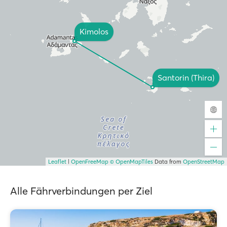
Kimolos
Santorin (Thira)
Leaflet
|
OpenFreeMap
© OpenMapTiles
Data from
OpenStreetMap
Alle Fährverbindungen per Ziel