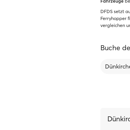
Fahrzeuge
be
DFDS setzt a
Ferryhopper f
vergleichen u
Buche de
Dünkirch
Dünkir