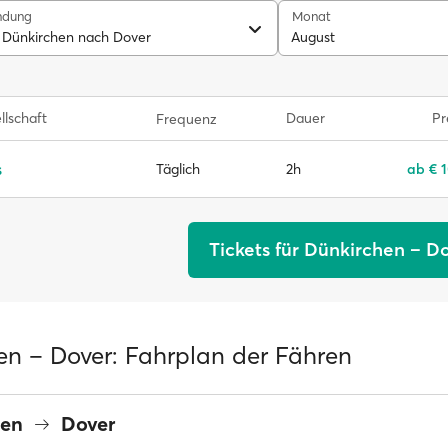
ndung
Monat
 Dünkirchen nach Dover
August
llschaft
Dauer
Pr
Frequenz
s
2h
ab € 
Täglich
Tickets für Dünkirchen – D
en – Dover: Fahrplan der Fähren
hen
Dover