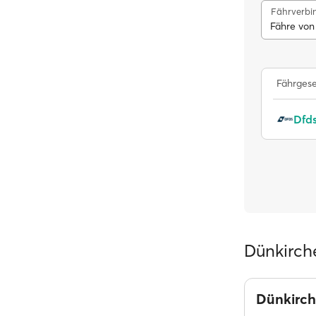
Fährverbi
Fähre von
Fährgese
Dfd
Dünkirch
Dünkirc