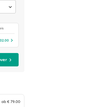
eis
102.00
over
ab
€ 79.00