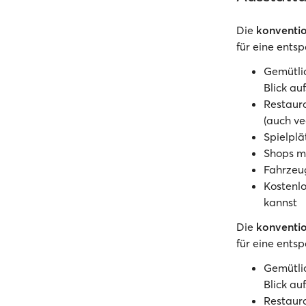
Die
konventi
für eine ents
Gemütlic
Blick au
Restaura
(auch v
Spielplä
Shops mi
Fahrzeu
Kostenl
kannst
Die
konventi
für eine ents
Gemütlic
Blick au
Restaura