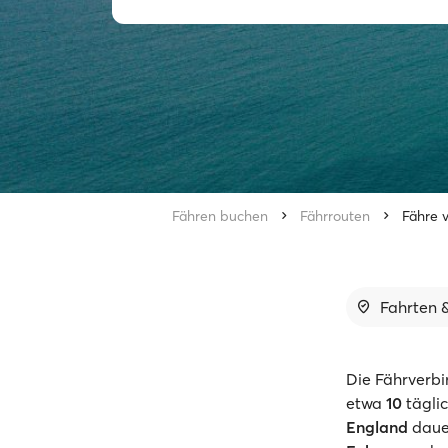
Fähren buchen
Fährrouten
Fähre 
Fahrten &
Die Fährverbi
etwa
10
tägli
England
daue