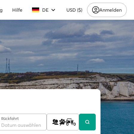
ng
Hilfe
DE
USD ($)
Anmelden
Rückfahrt
1
0
0
Datum auswählen