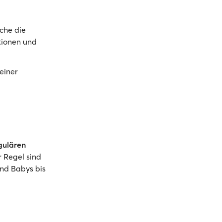
che die
tionen und
einer
gulären
 Regel sind
und Babys bis