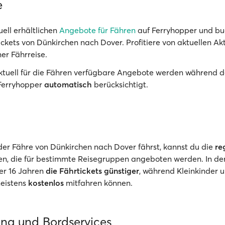
e
uell erhältlichen
Angebote für Fähren
auf Ferryhopper und bu
ickets von Dünkirchen nach Dover. Profitiere von aktuellen Ak
er Fährreise.
Aktuell für die Fähren verfügbare Angebote werden während d
Ferryhopper
automatisch
berücksichtigt.
er Fähre von Dünkirchen nach Dover fährst, kannst du die
re
en, die für bestimmte Reisegruppen angeboten werden. In der
ter 16 Jahren
die Fährtickets günstiger
, während Kleinkinder 
meistens
kostenlos
mitfahren können.
ung und Bordservices