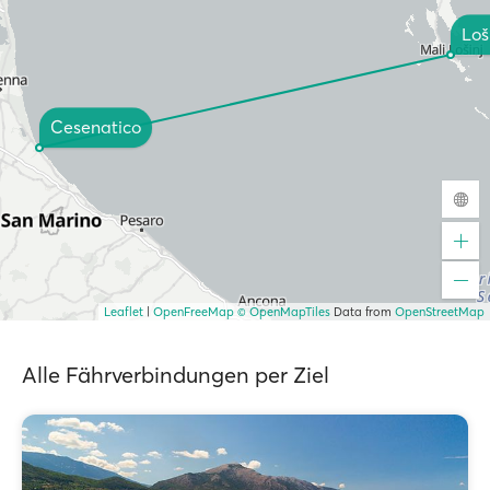
Loš
Cesenatico
Leaflet
|
OpenFreeMap
© OpenMapTiles
Data from
OpenStreetMap
Alle Fährverbindungen per Ziel