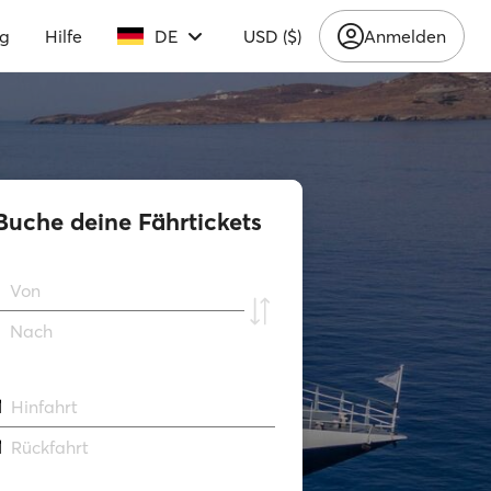
ng
Hilfe
DE
USD ($)
Anmelden
Buche deine Fährtickets
Von
Νach
Hinfahrt
Rückfahrt