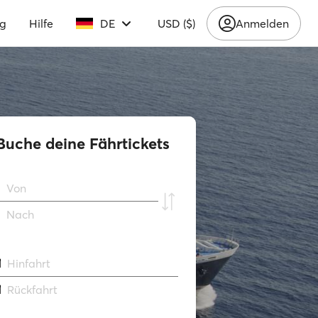
ng
Hilfe
DE
USD ($)
Anmelden
Buche deine Fährtickets
Von
Νach
Hinfahrt
Rückfahrt