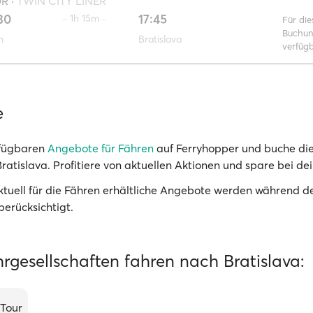
UR
·
TWIN CITY LINER
30
17:45
·· 1h 15m ··
Für die
Buchun
n
Bratislava
verfüg
e
rfügbaren
Angebote für Fähren
auf Ferryhopper und buche die
ratislava. Profitiere von aktuellen Aktionen und spare bei dei
Aktuell für die Fähren erhältliche Angebote werden während 
berücksichtigt.
rgesellschaften fahren nach Bratislava:
 Tour