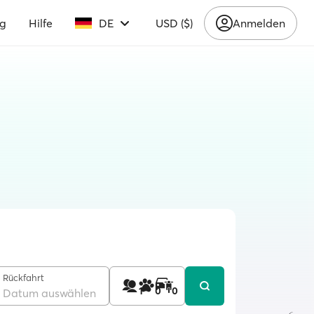
ng
Hilfe
DE
USD ($)
Anmelden
Rückfahrt
1
0
0
Datum auswählen