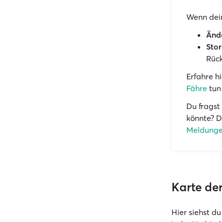
Wenn dein
Ände
Stor
Rück
Erfahre h
Fähre
tun
Du fragst
könnte? D
Meldunge
Karte de
Hier siehst du