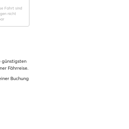
se Fahrt sind
gen nicht
bar
 günstigsten
ner Fährreise.
deiner Buchung