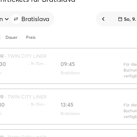
en
Bratislava
So, 9
Dauer
Preis
UR
·
TWIN CITY LINER
:30
09:45
·· 1h 15m ··
Für die
Buchun
n
Bratislava
verfüg
UR
·
TWIN CITY LINER
30
13:45
·· 1h 15m ··
Für die
Buchun
n
Bratislava
verfüg