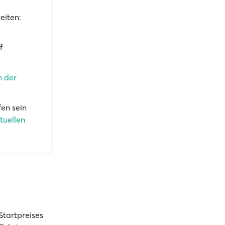
eiten:
f
n der
fen sein
tuellen
Startpreises