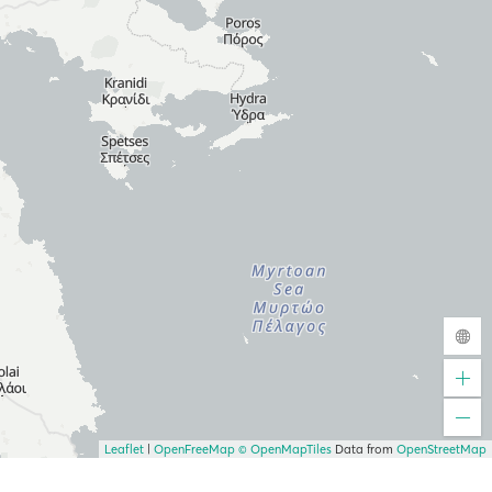
Leaflet
|
OpenFreeMap
© OpenMapTiles
Data from
OpenStreetMap