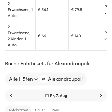
2
Prei
Erwachsene, 1
€ 54.1
€ 79.5
ver
Auto
2
Erwachsene,
Prei
€ 66
€ 140
2 Kinder, 1
ver
Auto
Buche Fährtickets für Alexandroupoli
Alle Häfen
Alexandroupoli
Fr, 7. Aug
Abfahrtszeit
Dauer
Preis