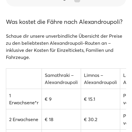
Was kostet die Fähre nach Alexandroupoli?
Schaue dir unsere unverbindliche Übersicht der Preise
zu den beliebtesten Alexandroupoli-Routen an –
inklusive der Kosten für Einzeltickets, Familien und
Fahrzeuge.
Samothraki –
Limnos –
Lavr
Alexandroupoli
Alexandroupoli
Ale
1
Prei
€ 9
€ 15.1
Erwachsene*r
ver
Prei
2 Erwachsene
€ 18
€ 30.2
ver