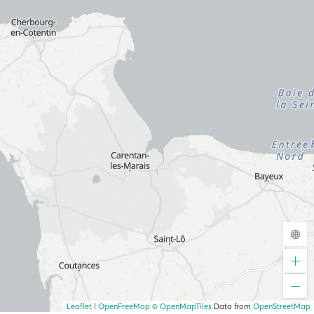
Leaflet
|
OpenFreeMap
© OpenMapTiles
Data from
OpenStreetMap