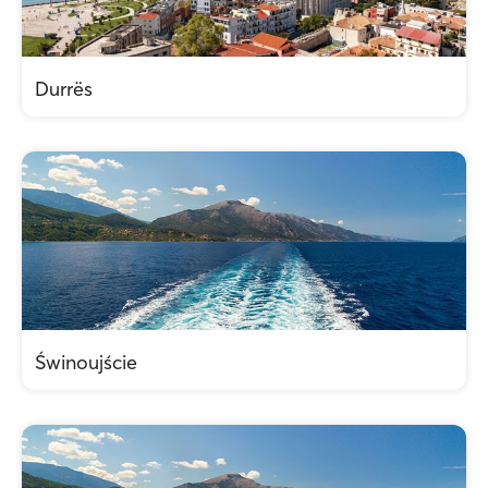
Durrës
Świnoujście