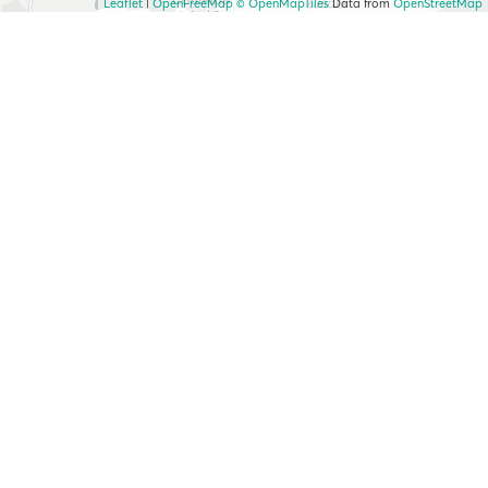
Leaflet
|
OpenFreeMap
© OpenMapTiles
Data from
OpenStreetMap