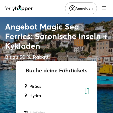
Anmelden
Angebot Magic Sea
Ferries: Saronische Inseln +
Kykladen
Bis zu 50 % Rabatt!
Buche deine Fährtickets
Piräus
Hydra
Hinfahrt