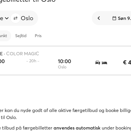
ne
Oslo
Søn 9
unkt
Sejltid
Pris
E
·
COLOR MAGIC
00
10:00
·· 20h ··
€ 
Oslo
r kan du nyde godt af alle aktive færgetilbud og booke billig
til Oslo.
 tilbud på færgebilletter
anvendes automatisk
under bookin