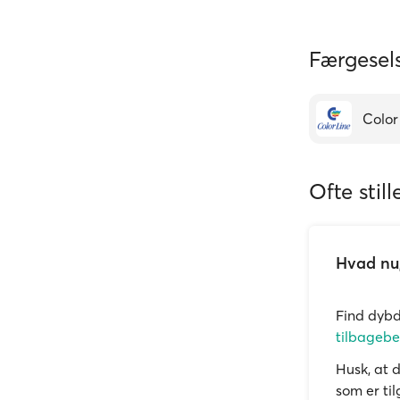
Færgesels
Color
Ofte stil
Hvad nu,
Find dyb
tilbagebe
Husk, at 
som er ti