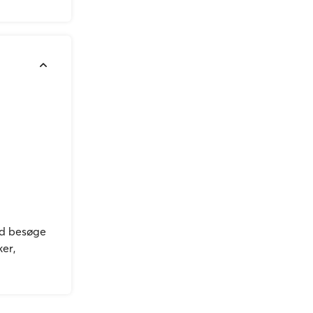
tid besøge
ker,