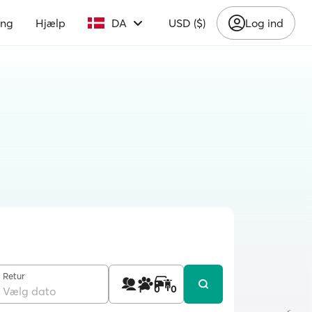
ing
Hjælp
DA
USD ($)
Log ind
Retur
1
0
0
Vælg dato