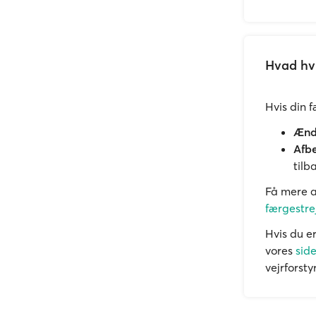
Hvad hvi
Hvis din 
Ændr
Afbe
tilb
Få mere a
færgestre
Hvis du er
vores
sid
vejrforsty