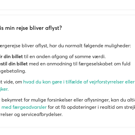
s min rejse bliver aflyst?
færgerejse bliver aflyst, har du normalt følgende muligheder:
 din billet
til en anden afgang af samme værdi.
stil din billet
med en anmodning til færgeselskabet om fuld
agebetaling.
t vide, om
hvad du kan gøre i tilfælde af vejrforstyrrelser eller
jker.
 bekymret for mulige forsinkelser eller aflysninger, kan du al
e med færgeadvarsler
for at få opdateringer i realtid om strej
rrelser og serviceafbrydelser.