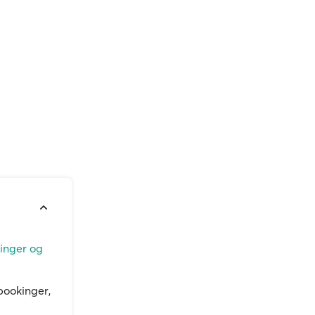
linger og
bookinger,