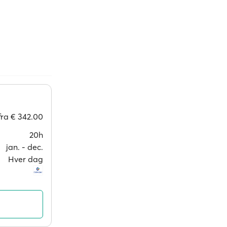
fra
€ 342.00
20h
jan. ‐ dec.
Hver dag