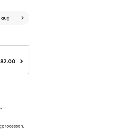
. aug
482.00
e
gprocessen.