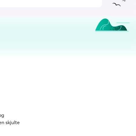
og
en skjulte