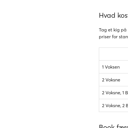
Hvad kost
Tag et kig på 
priser for sta
1 Voksen
2 Voksne
2 Voksne, 1 B
2 Voksne, 2 B
Book færg