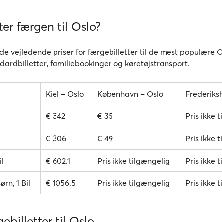
er færgen til Oslo?
de vejledende priser for færgebilletter til de mest populære O
ndardbilletter, familiebookinger og køretøjstransport.
Kiel – Oslo
København – Oslo
Frederiks
€ 342
€ 35
Pris ikke 
€ 306
€ 49
Pris ikke 
il
€ 602.1
Pris ikke tilgængelig
Pris ikke 
ørn, 1 Bil
€ 1056.5
Pris ikke tilgængelig
Pris ikke 
ebilletter til Oslo