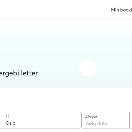
Min book
ærgebilletter
Til
Afrejse
Vælg dato