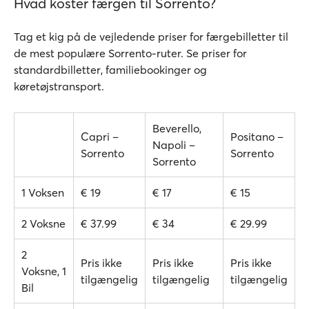
Hvad koster færgen til Sorrento?
Tag et kig på de vejledende priser for færgebilletter til
de mest populære Sorrento-ruter. Se priser for
standardbilletter, familiebookinger og
køretøjstransport.
Beverello,
Capri –
Positano –
Napoli –
Sorrento
Sorrento
Sorrento
1 Voksen
€ 19
€ 17
€ 15
2 Voksne
€ 37.99
€ 34
€ 29.99
2
Pris ikke
Pris ikke
Pris ikke
Voksne, 1
tilgængelig
tilgængelig
tilgængelig
Bil