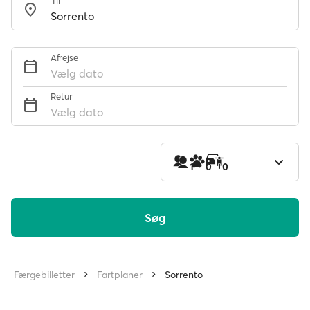
Til
Afrejse
Vælg dato
Retur
Vælg dato
1
0
0
Søg
Færgebilletter
Fartplaner
Sorrento