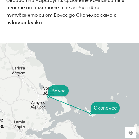
фериботни маршрути, сравнете компаниите и
цените на билетите и резервирайте
пътуването си от Волос до Скопелос
само с
няколко клика
.
Волос
Скопелос