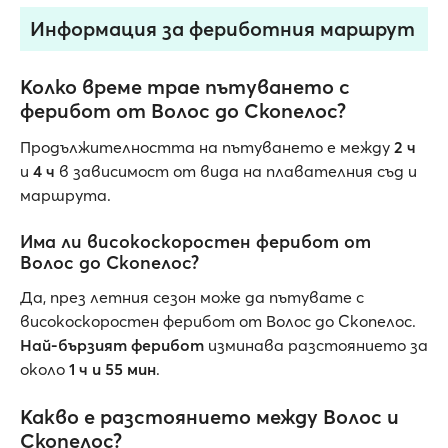
Информация за фериботния маршрут
Колко време трае пътуването с
ферибот от Волос до Скопелос?
Продължителността на пътуването е между
2 ч
и
4 ч
в зависимост от вида на плавателния съд и
маршрута.
Има ли високоскоростен ферибот от
Волос до Скопелос?
Да, през летния сезон може да пътувате с
високоскоростен ферибот от Волос до Скопелос.
Най-бързият
ферибот
изминава разстоянието за
около
1 ч и 55 мин
.
Какво е разстоянието между Волос и
Скопелос?