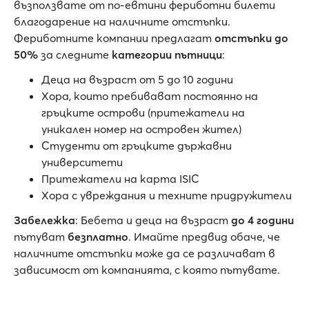
възползвате от по-евтини фериботни билети
благодарение на наличните отстъпки.
Фериботните компании предлагат
отстъпки до
50%
за следните
категории пътници
:
Деца на възраст от 5 до 10 години
Хора, които пребивават постоянно на
гръцките острови (притежатели на
уникален номер на островен жител)
Студенти от гръцките държавни
университети
Притежатели на карта ISIC
Хора с увреждания и техните придружители
Забележка
: Бебета и деца на възраст
до 4 години
пътуват
безплатно
. Имайте предвид обаче, че
наличните отстъпки може да се различават в
зависимост от компанията, с която пътувате.