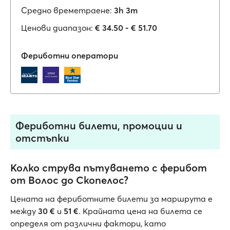
Средно времетраене:
3h 3m
Ценови диапазон:
€ 34.50 - € 51.70
Фериботни оператори
Фериботни билети, промоции и
отстъпки
Колко струва пътуването с ферибот
от Волос до Скопелос?
Цената на фериботните билети за маршрута е
между
30 €
и
51 €
. Крайната цена на билета се
определя от различни фактори, като