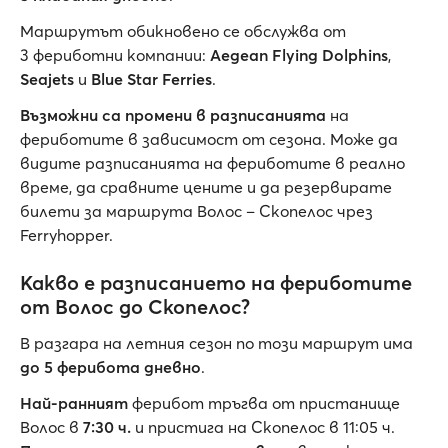
Маршрутът обикновено се обслужва от
3 фериботни компании:
Aegean Flying Dolphins
,
Seajets
и
Blue Star Ferries
.
Възможни са промени в разписанията
на
фериботите в зависимост от сезона. Може да
видите разписанията на фериботите в реално
време, да сравните цените и да резервирате
билети за маршрута Волос – Скопелос чрез
Ferryhopper.
Какво е разписанието на фериботите
от Волос до Скопелос?
В разгара на летния сезон по този маршрут има
до 5 ферибота дневно
.
Най-ранният
ферибот тръгва от пристанище
Волос в
7:30 ч.
и пристига на Скопелос в 11:05 ч.