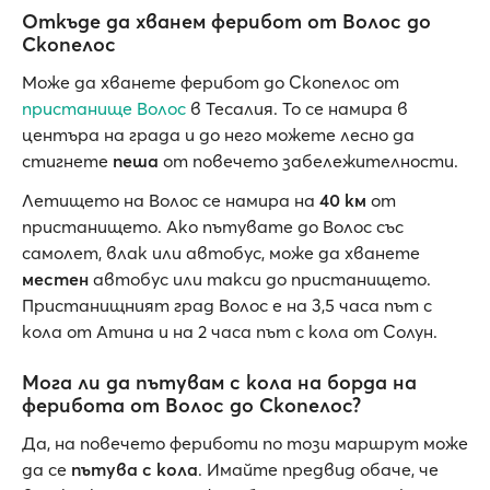
Откъде да хванем ферибот от Волос до
Скопелос
Може да хванете ферибот до Скопелос от
пристанище Волос
в Тесалия. То се намира в
центъра на града и до него можете лесно да
стигнете
пеша
от повечето забележителности.
Летището на Волос се намира на
40 км
от
пристанището. Ако пътувате до Волос със
самолет, влак или автобус, може да хванете
местен
автобус или такси до пристанището.
Пристанищният град Волос е на 3,5 часа път с
кола от Атина и на 2 часа път с кола от Солун.
Мога ли да пътувам с кола на борда на
ферибота от Волос до Скопелос?
Да, на повечето фериботи по този маршрут може
да се
пътува с кола
. Имайте предвид обаче, че