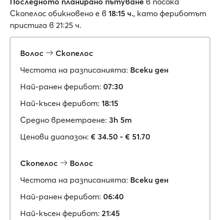
Последното планирано пътуване
в посока
Скопелос обикновено е в
18:15 ч.
, като фериботът
пристига в 21:25 ч.
Волос
Скопелос
Честота на разписанията:
Всеки ден
Най-ранен ферибот:
07:30
Най-късен ферибот:
18:15
Средно времетраене:
3h 5m
Ценови диапазон:
€ 34.50 - € 51.70
Скопелос
Волос
Честота на разписанията:
Всеки ден
Най-ранен ферибот:
06:40
Най-късен ферибот:
21:45