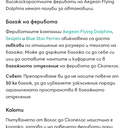
високоскоростните фериботи на Aegean Flying
Dolphins нямат палуби за автомобили.
Багаж на ферибота
Фериботните компании
Aegean Flying Dolphins
,
Seajets
и
Blue Star Ferries
обикновено са доста
гъвкави
по отношение на размера и теглото на
багажа. Може да държите багажа си до себе си
или да оставите чантите и куфарите си в
багажното отделение
на ферибота до Скопелос.
Съвет
: Препоръчваме ви да не носите повече от
50 кг
багаж, за да избегнете закъснения поради
ограниченото пространство в багажното
отделение.
Каюти
Пътуването от Волос до Скопелос наистина е
кратко, затова и на повечето фериботи дори