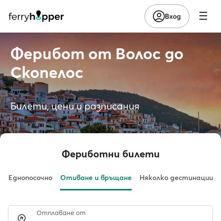
Вход
Ферибот от Волос до
Скопелос
Билети, цени и разписания
Фериботни билети
Еднопосочно
Отиване и връщане
Няколко дестинации
Отплаване от