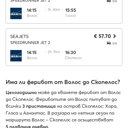
SPEEDRUNNER JET 2
14:15
·· 1h 40m ··
15:55
Волос
Глоса
€ 57.70
SEAJETS
SPEEDRUNNER JET 2
14:15
·· 2h 15m ··
16:30
Волос
Скопелос
Има ли ферибот от Волос до Скопелос?
Целогодишно
може да хванете ферибот от Волос
до Скопелос. Фериботите от Волос пътуват до
всички
3 пристанища
на остров Скопелос: Хора,
Глоса и Агнонтас. В разгара на летния сезон по
маршрута Волос – Скопелос се осъществяват
5 плавания дневно
.