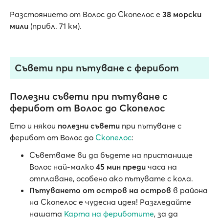
Разстоянието от Волос до Скопелос е
38 морски
мили
(прибл. 71 км).
Съвети при пътуване с ферибот
Полезни съвети при пътуване с
ферибот от Волос до Скопелос
Ето и някои
полезни съвети
при пътуване с
ферибот от Волос до
Скопелос
:
Съветваме ви да бъдете на пристанище
Волос най-малко
45 мин преди
часа на
отплаване, особено ако пътувате с кола.
Пътуването от остров на остров
в района
на Скопелос е чудесна идея! Разгледайте
нашата
Карта на фериботите
, за да