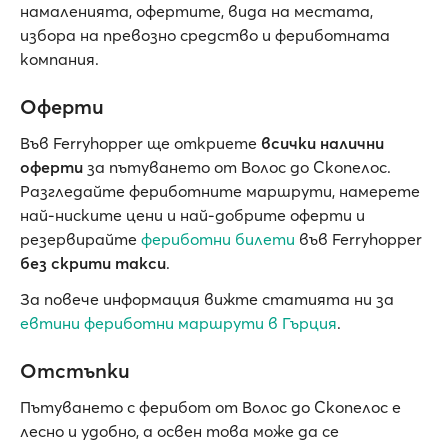
намаленията, офертите, вида на местата,
избора на превозно средство и фериботната
компания.
Оферти
Във Ferryhopper ще откриете
всички налични
оферти
за пътуването от Волос до Скопелос.
Разгледайте фериботните маршрути, намерете
най-ниските цени и най-добрите оферти и
резервирайте
фериботни билети
във Ferryhopper
без скрити такси
.
За повече информация вижте статията ни за
евтини фериботни маршрути в Гърция
.
Отстъпки
Пътуването с ферибот от Волос до Скопелос е
лесно и удобно, а освен това може да се