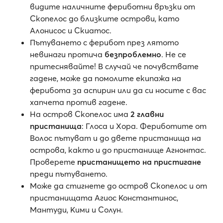
видите наличните фериботни връзки от
Скопелос до близките острови, като
Алонисос и Скиатос.
Пътуването с ферибот през лятото
невинаги протича
безпроблемно
. Не се
притеснявайте! В случай че почувствате
гадене, може да помолите екипажа на
ферибота за аспирин или да си носите с вас
хапчета против гадене.
На остров Скопелос има
2 главни
пристанища
: Глоса и Хора. Фериботите от
Волос пътуват и до двете пристанища на
острова, както и до пристанище Агнонтас.
Проверете
пристанището на пристигане
преди пътуването.
Може да стигнете до остров Скопелос и от
пристанищата Агиос Константинос,
Мантуди, Кими и Солун.