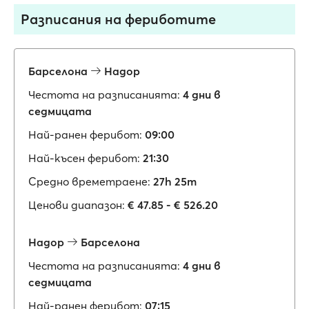
Разписания на фериботите
Барселона
Надор
Честота на разписанията:
4 дни в
седмицата
Най-ранен ферибот:
09:00
Най-късен ферибот:
21:30
Средно времетраене:
27h 25m
Ценови диапазон:
€ 47.85 - € 526.20
Надор
Барселона
Честота на разписанията:
4 дни в
седмицата
Най-ранен ферибот:
07:15