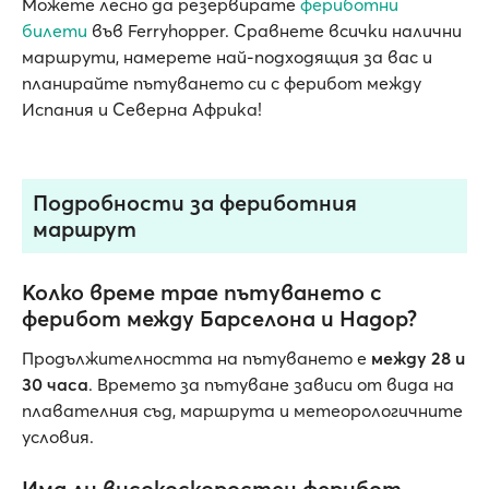
Можете лесно да резервирате
фериботни
билети
във Ferryhopper. Сравнете всички налични
маршрути, намерете най-подходящия за вас и
планирайте пътуването си с ферибот между
Испания и Северна Африка!
Подробности за фериботния
маршрут
Колко време трае пътуването с
ферибот между Барселона и Надор?
Продължителността на пътуването е
между 28 и
30 часа
. Времето за пътуване зависи от вида на
плавателния съд, маршрута и метеорологичните
условия.
Има ли високоскоростен ферибот