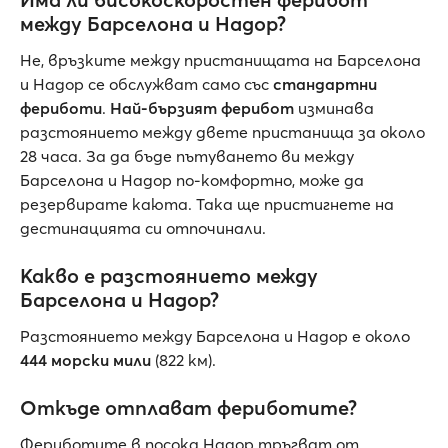
между Барселона и Надор?
Не, връзките между пристанищата на Барселона
и Надор се обслужват само със
стандартни
фериботи
.
Най-бързият ферибот
изминава
разстоянието между двете пристанища за около
28 часа. За да бъде пътуването ви между
Барселона и Надор по-комфортно, може да
резервирате каюта. Така ще пристигнете на
дестинацията си отпочинали.
Какво е разстоянието между
Барселона и Надор?
Разстоянието между Барселона и Надор е около
444 морски мили
(822 км).
Откъде отплават фериботите?
Фериботите в посока Надор тръгват от