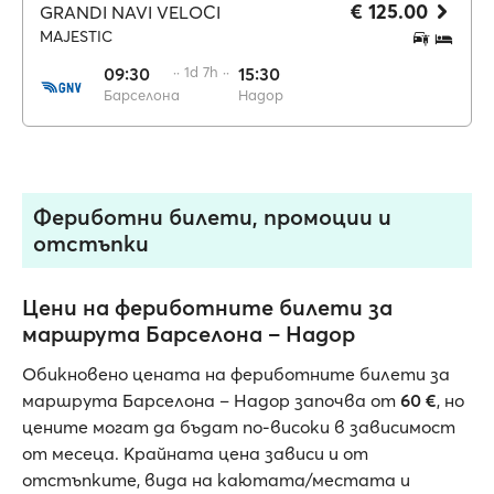
€ 125.00
GRANDI NAVI VELOCI
MAJESTIC
09:30
·· 1d 7h ··
15:30
Барселона
Надор
Фериботни билети, промоции и
отстъпки
Цени на фериботните билети за
маршрута Барселона – Надор
Обикновено цената на фериботните билети за
маршрута Барселона – Надор започва от
60 €
, но
цените могат да бъдат по-високи в зависимост
от месеца. Крайната цена зависи и от
отстъпките, вида на каютата/местата и