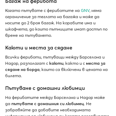
Багаж на ферибота
Когато пътувате с фериботите на
GNV
, няма
ограничение за теглото на багажа и може да
носите до 2 броя багаж. На корабите има и
шкафчета, до които пътниците имат достъп по
време на пътуването.
Каюти и места за сядане
Всички фериботи, пътуващи между Барселона и
Надор, разполагат с
каюти
, както и с
места за
сядане на борда
, които са включени в цената на
билета.
Пътуване с домашни любимци
На фериботите между Барселона и Надор може
да
пътувате с домашния си любимец
. Не
забравяйте да добавите необходимата