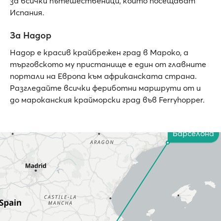
за всички пътешественици, които посещават
Испания.
За Надор
Надор е красив крайбрежен град в Мароко, а
търговското му пристанище е един от главните
портали на Европа към африканската страна.
Разгледайте всички фериботни маршрути от и
до мароканския крайморски град във Ferryhopper.
Барселона