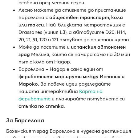
особено през летния сезон.
Лесно можете да стигнете до пристанище
Барселона с
обществен транспорт
,
кола
или
такси
. Най-близката метростанция е
Drassanes (линия L3), а автобусите D20, H14,
20, 21, 91, 120 и 121 пътуват до пристанището.
Може да посетите и
испанския автономен
град
Мелиля, който се намира само на 30 мин
път с кола от Надор.
Барселона – Надор е само един от
фериботните маршрути между Испания и
Мароко
. За повече идеи разгледайте
нашата интерактивна
Карта на
фериботите
и планирайте пътуването си
стъпка по стъпка
.
За Барселона
Бохемският град Барселона е чудесна дестинация