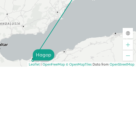
Надор
Leaflet
|
OpenFreeMap
© OpenMapTiles
Data from
OpenStreetMap