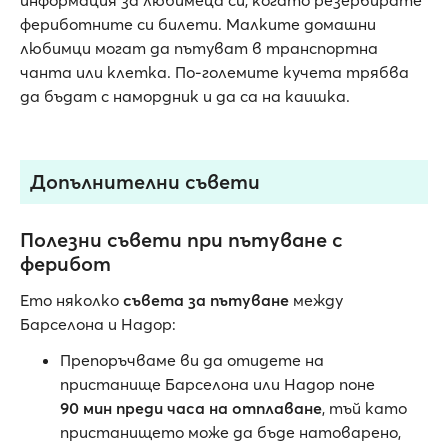
информация за любимеца си, когато резервирате
фериботните си билети. Малките домашни
любимци могат да пътуват в транспортна
чанта или клетка. По-големите кучета трябва
да бъдат с намордник и да са на каишка.
Допълнителни съвети
Полезни съвети при пътуване с
ферибот
Ето няколко
съвета за пътуване
между
Барселона и Надор:
Препоръчваме ви да отидете на
пристанище Барселона или Надор поне
90 мин преди часа на отплаване
, тъй като
пристанището може да бъде натоварено,