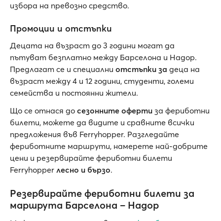
избора на превозно средство.
Промоции и отстъпки
Децата на възраст до 3 години могат да
пътуват безплатно между Барселона и Надор.
Предлагат се и специални
отстъпки за
деца на
възраст между 4 и 12 години, студенти, големи
семейства и постоянни жители.
Що се отнася до
сезонните
оферти
за фериботни
билети, можете да видите и сравните всички
предложения във Ferryhopper. Разгледайте
фериботните маршрути, намерете най-добрите
цени и резервирайте фериботни билети
Ferryhopper
лесно и бързо
.
Резервирайте фериботни билети за
маршрута Барселона – Надор