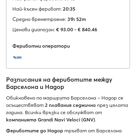
Най-късен ферибот:
20:35
Средно времетраене:
31h 52m
Ценови диапазон:
€ 93.00 - € 840.46
Фериботни оператори
Разписания на фериботите между
Барселона и Надор
Обикновено по маршрута Барселона – Надор се
осъществяват
2 плавания седмично
през цялата
година. Всички връзки се обслужват от
компанията Grandi Navi Veloci (GNV)
.
Фериботите до Надор
тръгват от Барселона