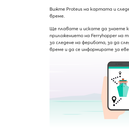
Вижте Proteus на картата и след
време.
Ще плавате и искате да знаете 
приложението на Ferryhopper на 
за следене на ферибота, за да с
време и да се информирате за ев