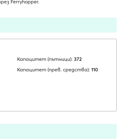
ез Ferryhopper.
Капацитет (пътници):
372
Капацитет (прев. средства):
110