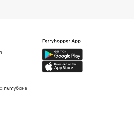
Ferryhopper App
я
а пътуване