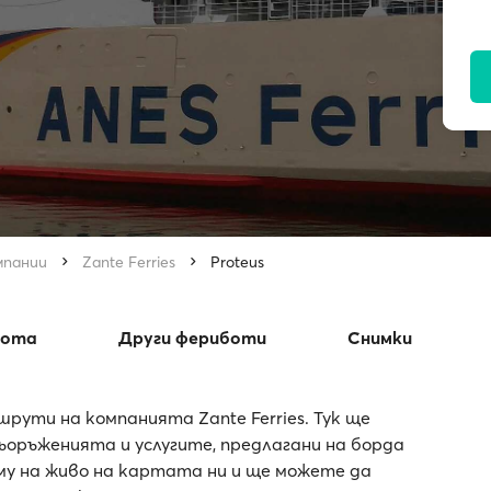
мпании
Zante Ferries
Proteus
бота
Други фериботи
Снимки
рути на компанията Zante Ferries. Тук ще
оръженията и услугите, предлагани на борда
 му на живо на картата ни и ще можете да