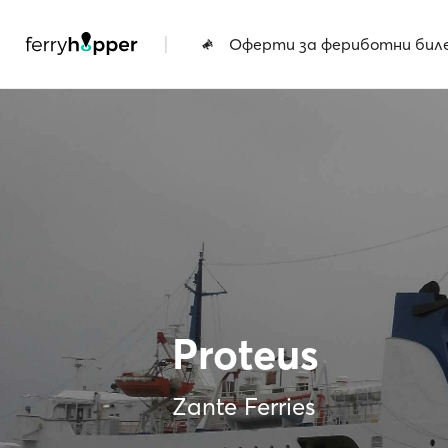
|
Оферти за фериботни бил
Proteus
Zante Ferries