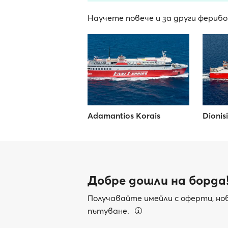
Научете повече и за други ферибот
Adamantios Korais
Dionis
Добре дошли на борда
Получавайте имейли с оферти, нов
пътуване.