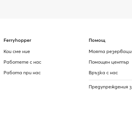
Ferryhopper
Помощ
Кои сме ние
Моята резерваци
Работете с нас
Помощен център
Работa при нас
Връзка с нас
Предупреждения з