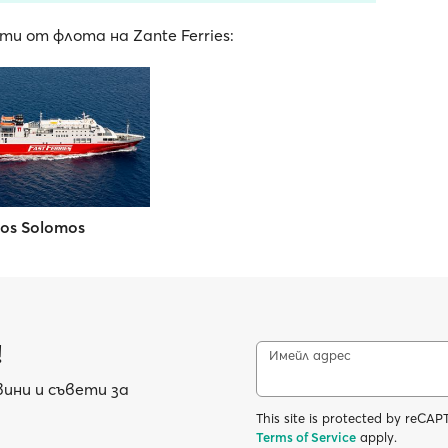
и от флота на Zante Ferries:
ios Solomos
!
Имейл адрес
ини и съвети за
This site is protected by reC
Terms of Service
apply.