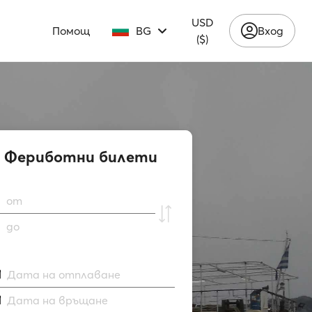
USD
Помощ
BG
Вход
($)
Фериботни билети
от
до
Дата на отплаване
Дата на връщане