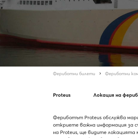
Фериботни билети
Фериботни ко
Proteus
Локация на фери
Фериботът Proteus обслужва марш
откриете важна информация за съ
на Proteus, ще видите локацията