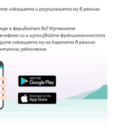
ете локацията и разписанието му в реално
къде е фериботът ви? Изтеглете
телефона си и използвайте функционалността
ледите локацията му на картата в реално
ентуални закъснения.