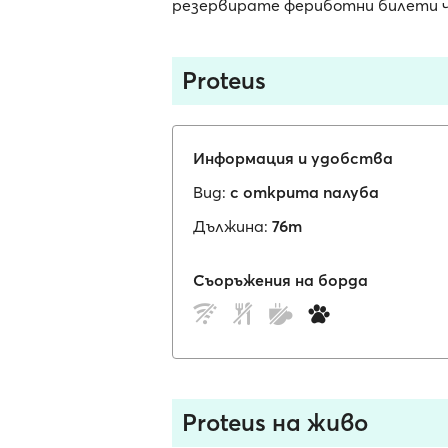
резервирате фериботни билети чр
Proteus
Информация и удобства
Вид:
с открита палуба
Дължина:
76m
Съоръжения на борда
Proteus на живо