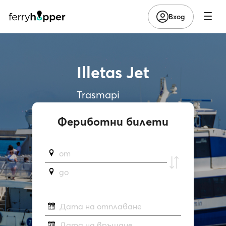
Вход
Illetas Jet
Trasmapi
Фериботни билети
от
до
Дата на отплаване
Дата на връщане