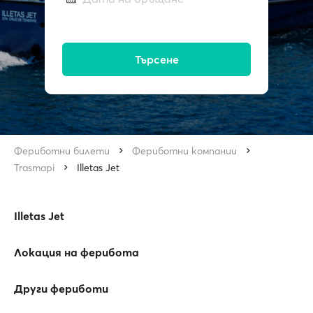
Търсене
Фериботни билети
Фериботни компании
Trasmapi
Illetas Jet
Illetas Jet
Локация на ферибота
Други фериботи