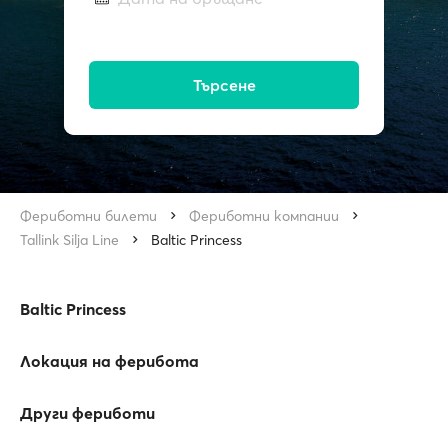
Търсене
Фериботни билети
Фериботни компании
Tallink Silja Line
Baltic Princess
Baltic Princess
Локация на ферибота
Други фериботи