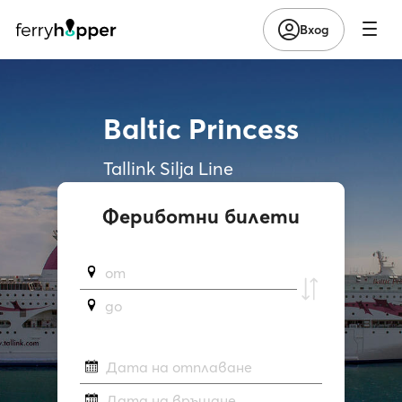
Вход
Baltic Princess
Tallink Silja Line
Фериботни билети
от
до
Дата на отплаване
Дата на връщане