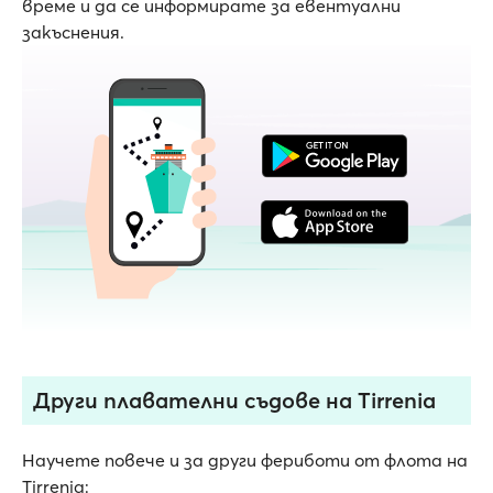
време и да се информирате за евентуални
закъснения.
Други плавателни съдове на Tirrenia
Научете повече и за други фериботи от флота на
Tirrenia: