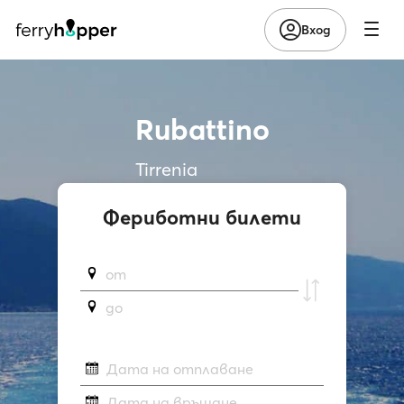
Вход
Rubattino
Tirrenia
Фериботни билети
от
до
Дата на отплаване
Дата на връщане