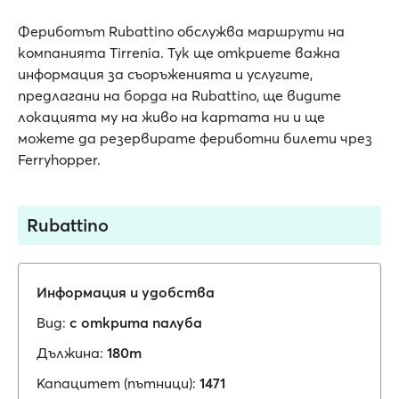
Фериботът Rubattino обслужва маршрути на
компанията Tirrenia. Тук ще откриете важна
информация за съоръженията и услугите,
предлагани на борда на Rubattino, ще видите
локацията му на живо на картата ни и ще
можете да резервирате фериботни билети чрез
Ferryhopper.
Rubattino
Информация и удобства
Вид:
с открита палуба
Дължина:
180m
Капацитет (пътници):
1471