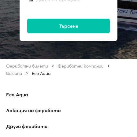
Търсене
Фериботни билети
Фериботни компании
Balearia
Eco Aqua
Eco Aqua
Локация на ферибота
Други фериботи