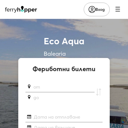
Вход
Eco Aqua
Balearia
Фериботни билети
от
до
Дата на отплаване
Дата на връщане