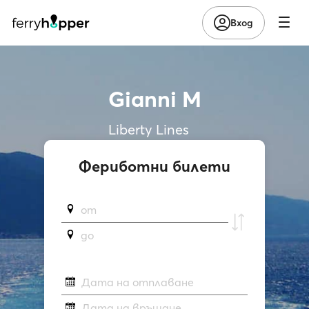
Вход
Gianni M
Liberty Lines
Фериботни билети
от
до
Дата на отплаване
Дата на връщане