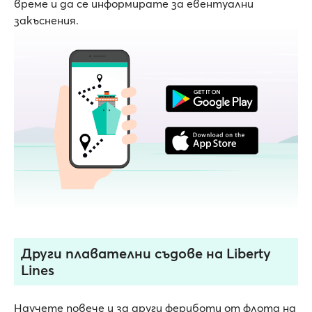
време и да се информирате за евентуални
закъснения.
Други плавателни съдове на Liberty
Lines
Научете повече и за други фериботи от флота на