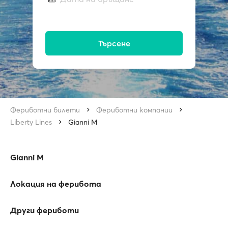
Търсене
Фериботни билети
Фериботни компании
Liberty Lines
Gianni M
Gianni M
Локация на ферибота
Други фериботи