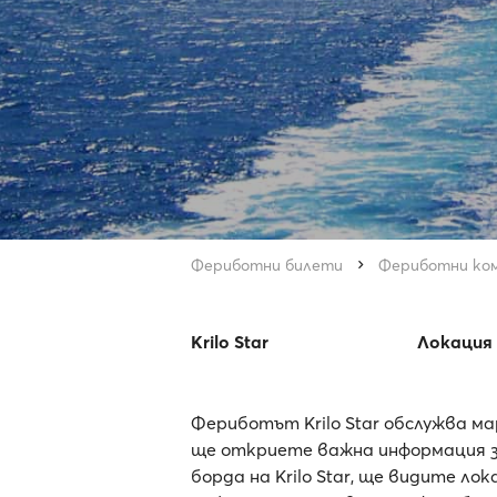
Фериботни билети
Фериботни ко
Krilo Star
Локация
Фериботът Krilo Star обслужва ма
ще откриете важна информация за
борда на Krilo Star, ще видите л