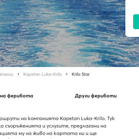
мпании
Kapetan Luka-Krilo
Krilo Star
 на ферибота
Други фериботи
ршрути на компанията Kapetan Luka-Krilo. Тук
 съоръженията и услугите, предлагани на
окацията му на живо на картата ни и ще