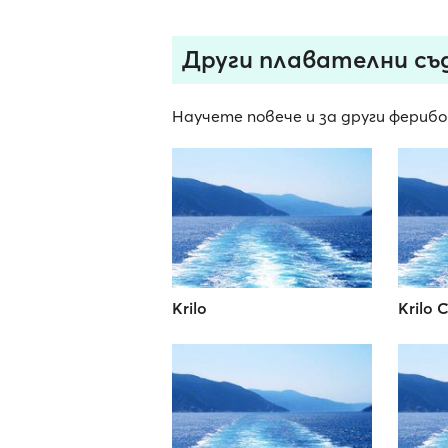
Други плавателни съд
Научете повече и за други ферибо
Krilo
Krilo 