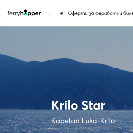
|
Оферти за фериботни бил
Krilo Star
Kapetan Luka-Krilo