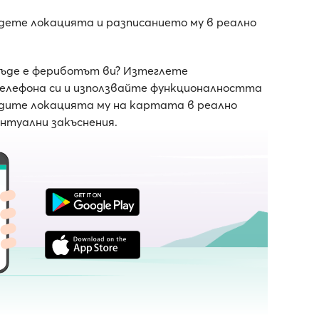
едете локацията и разписанието му в реално
къде е фериботът ви? Изтеглете
телефона си и използвайте функционалността
ледите локацията му на картата в реално
ентуални закъснения.