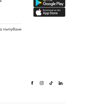
я
а пътуване