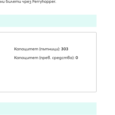
 билети чрез Ferryhopper.
Капацитет (пътници):
303
Капацитет (прев. средства):
0