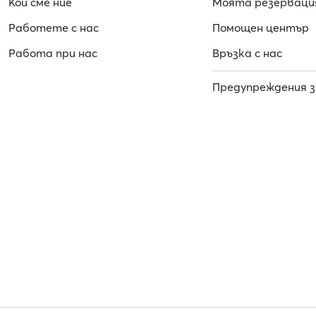
Кои сме ние
Моята резерваци
Работете с нас
Помощен център
Работa при нас
Връзка с нас
Предупреждения з