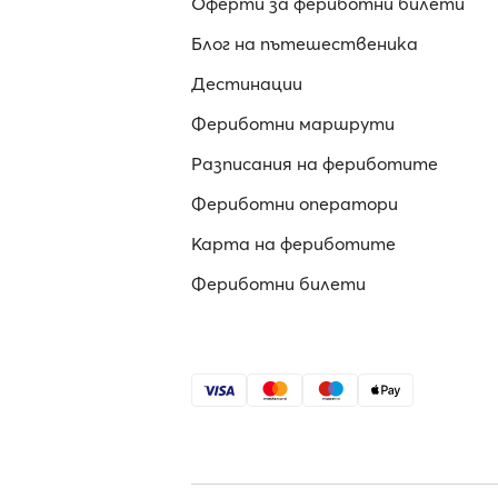
Оферти за фериботни билети
Блог на пътешественика
Дестинации
Фериботни маршрути
Разписания на фериботите
Фериботни оператори
Карта на фериботите
Фериботни билети