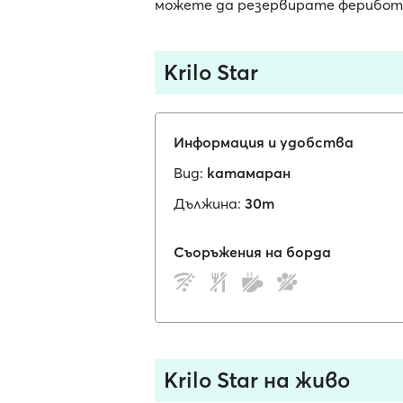
можете да резервирате фериботни
Krilo Star
Информация и удобства
Вид:
катамаран
Дължина:
30m
Съоръжения на борда
Krilo Star на живо