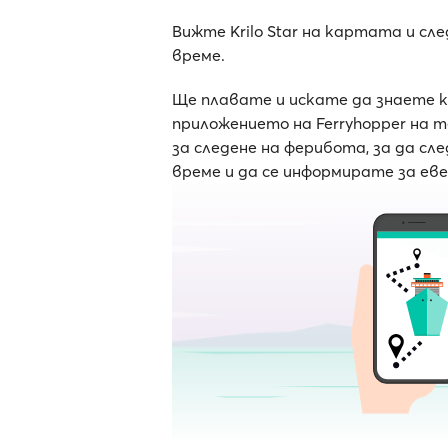
Вижте Krilo Star на картата и сл
време.
Ще плавате и искате да знаете 
приложението на Ferryhopper на 
за следене на ферибота, за да с
време и да се информирате за ев