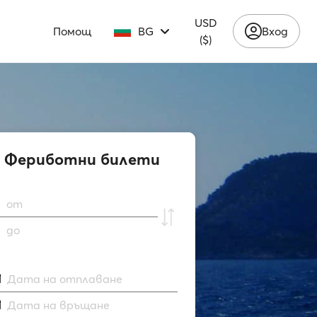
USD
Помощ
BG
Вход
($)
Фериботни билети
от
до
Дата на отплаване
Дата на връщане