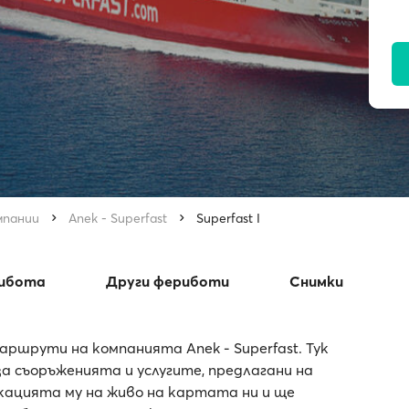
мпании
Anek - Superfast
Superfast I
рибота
Други фериботи
Снимки
аршрути на компанията Anek - Superfast. Тук
 съоръженията и услугите, предлагани на
локацията му на живо на картата ни и ще