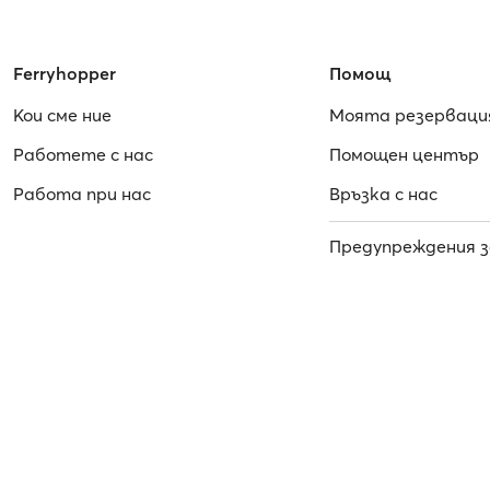
Ferryhopper
Помощ
Кои сме ние
Моята резерваци
Работете с нас
Помощен център
Работa при нас
Връзка с нас
Предупреждения з