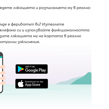
следете локацията и разписанието му в реално
къде е фериботът ви? Изтеглете
телефона си и използвайте функционалността
ледите локацията му на картата в реално
ентуални закъснения.