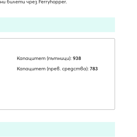
 билети чрез Ferryhopper.
Капацитет (пътници):
938
Капацитет (прев. средства):
783