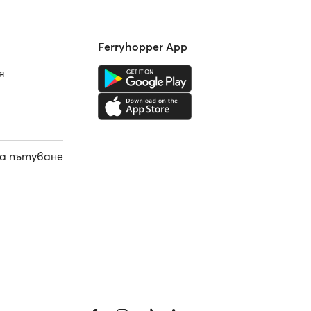
Ferryhopper App
я
а пътуване