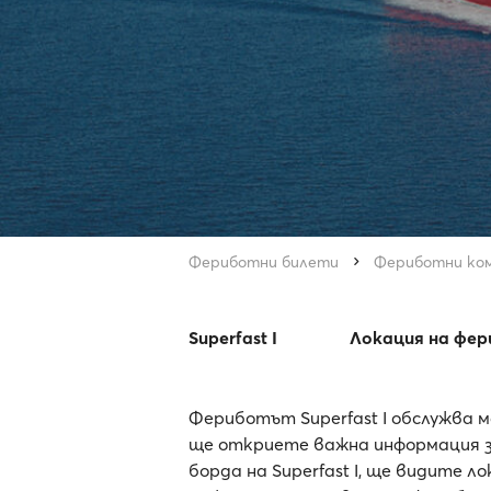
Фериботни билети
Фериботни ко
Superfast I
Локация на фе
Фериботът Superfast I обслужва м
ще откриете важна информация за
борда на Superfast I, ще видите 