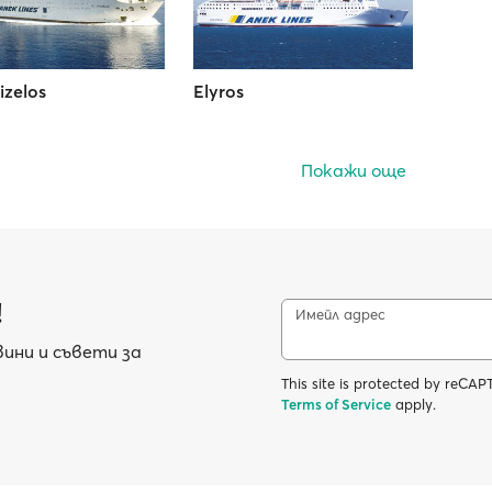
izelos
Elyros
Покажи още
!
Имейл адрес
ини и съвети за
This site is protected by reC
Terms of Service
apply.