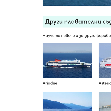
Други плавателни съдо
Научете повече и за други ферибо
Ariadne
Asterio