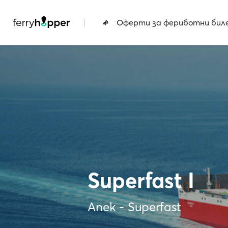
|
Оферти за фериботни бил
Superfast I
Anek - Superfast