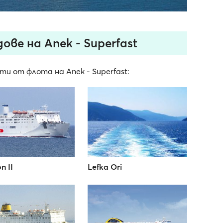
ве на Anek - Superfast
ти от флота на Anek - Superfast:
n II
Lefka Ori