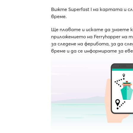
Вижте Superfast I на картата и 
време.
Ще плавате и искате да знаете 
приложението на Ferryhopper на 
за следене на ферибота, за да с
време и да се информирате за ев