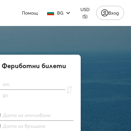
USD
Помощ
BG
Вход
($)
Фериботни билети
от
до
Дата на отплаване
Дата на връщане