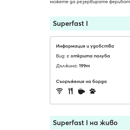
можете да резервирате фериботни
Superfast I
Информация и удобства
Вид:
с открита палуба
Дължина:
199m
Съоръжения на борда
Superfast I на живо