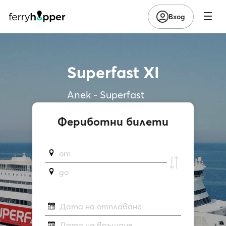
Вход
Superfast XI
Anek - Superfast
Фериботни билети
от
до
Дата на отплаване
Дата на връщане