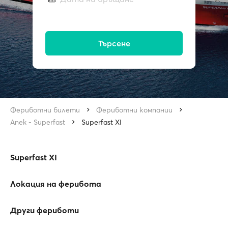
Търсене
Фериботни билети
Фериботни компании
Anek - Superfast
Superfast XI
Superfast XI
Локация на ферибота
Други фериботи