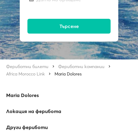
Търсене
Фериботни билети
Фериботни компании
Africa Morocco Link
Maria Dolores
Maria Dolores
Локация на ферибота
Други фериботи