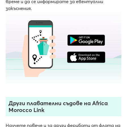
време и да се информирате за евентуални
закъснения.
Други плавателни съдове на Africa
Morocco Link
Научете повече и за други фериботи от флота на