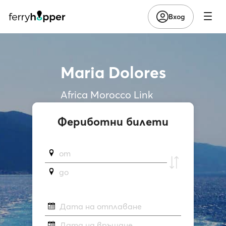
Вход
Maria Dolores
Africa Morocco Link
Фериботни билети
от
до
Дата на отплаване
Дата на връщане