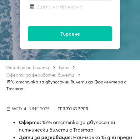
Дата на връщане
Търсене
Фериботни билети
Блог
Оферти за фериботни билети
15% отстъпка за двупосочни билети до Форментера с
Trasmapi
WED, 4 JUNE 2025
FERRYHOPPER
Оферта:
15% отстъпка за двупосочни
пътнически билети с Trasmapi
Дати за резервация:
Най-малко 15 дни преди