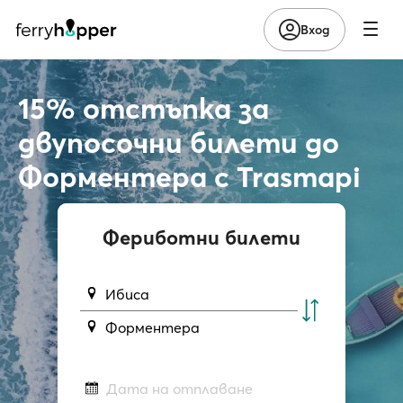
Вход
15% отстъпка за
двупосочни билети до
Форментера с Trasmapi
Фериботни билети
Ибиса
Форментера
Дата на отплаване