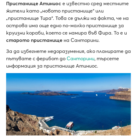
Пристанище Атиниос
е известно сред местните
жители като „новото пристанище“ или
„пристанище Тира“. Това се дължи на факта, че на
острова има още едно по-малко пристанище за
круизни кораби, което се намира във Фира. То е и
старото пристанище
на Санторини.
За да избегнете недоразумения, ако планирате да
пътувате с ферибот до
Санторини
, търсете
информация за пристанище Атиниос.