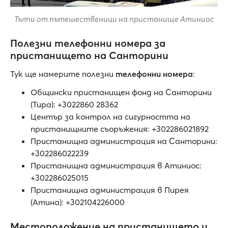
Тълпи от пътешественици на пристанище Атиниос
Полезни телефонни номера за
пристанището на Санторини
Тук ще намерите полезни
телефонни номера
:
Общински пристанищен фонд на Санторини
(Тира): +3022860 28362
Център за контрол на сигурността на
пристанищните съоръжения: +302286021892
Пристанищна администрация на Санторини:
+302286022239
Пристанищна администрация в Атиниос:
+302286025015
Пристанищна администрация в Пирея
(Атина): +302104226000
Местоположение на пристанището и