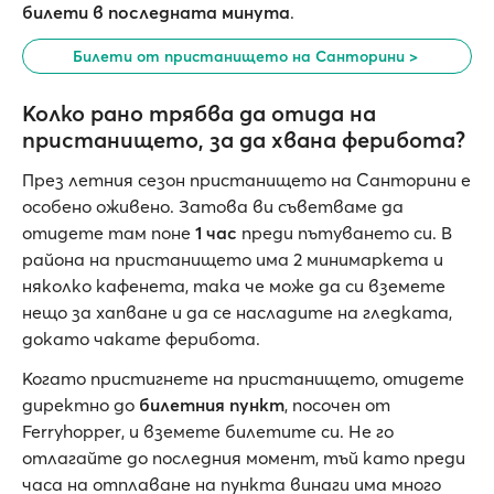
билети в последната минута
.
Билети от пристанището на Санторини >
Колко рано трябва да отида на
пристанището, за да хвана ферибота?
През летния сезон пристанището на Санторини е
особено оживено. Затова ви съветваме да
отидете там поне
1 час
преди пътуването си. В
района на пристанището има 2 минимаркета и
няколко кафенета, така че може да си вземете
нещо за хапване и да се насладите на гледката,
докато чакате ферибота.
Когато пристигнете на пристанището, отидете
директно до
билетния пункт
, посочен от
Ferryhopper, и вземете билетите си. Не го
отлагайте до последния момент, тъй като преди
часа на отплаване на пункта винаги има много