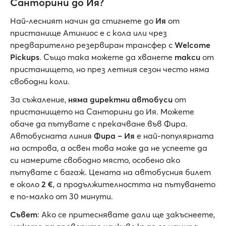
Санторини до Ия?
Най-лесният начин да стигнете до
Ия
от
пристанище Атиниос е с кола или чрез
предварително резервиран трансфер с
Welcome
Pickups
. Също така можете да хванете
такси
от
пристанището, но през летния сезон често няма
свободни коли.
За съжаление,
няма директни автобуси
от
пристанището на Санторини до Ия. Можете
обаче да пътувате с прекачване във Фира.
Автобусната линия
Фира – Ия
е най-популярната
на острова, а освен това може да не успеете да
си намерите свободно място, особено ако
пътувате с багаж. Цената на автобусния билет
е около
2 €
, а продължителността на пътуването
е по-малко от 30 минути.
Съвет
: Ако се притеснявате дали ще закъснеете,