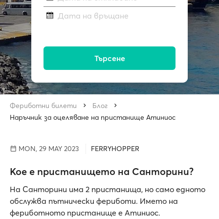
Дата на връщане
Търсене
Фериботни билети
Блог
Наръчник за оцеляване на пристанище Атиниос
MON, 29 MAY 2023
FERRYHOPPER
Кое е пристанището на Санторини?
На Санторини има 2 пристанища, но само едното
обслужва пътнически фериботи. Името на
фериботното пристанище е Атиниос.