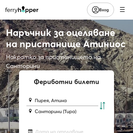
Вход
Наръчник за оцеляване
на пристанище Атиниос
Накратко за пристанището на
Санторини
Фериботни билети
Пирея, Атина
Санторини (Тира)
Дата на отплаване