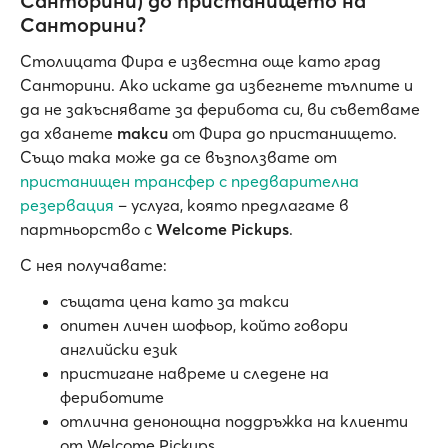
Санторини) до пристанището на
Санторини?
Столицата Фира е известна още като град
Санторини. Ако искате да избегнете тълпите и
да не закъснявате за ферибота си, ви съветваме
да хванете
такси
от Фира до пристанището.
Също така може да се възползвате от
пристанищен трансфер с предварителна
резервация
– услуга, която предлагаме в
партньорство с
Welcome Pickups
.
С нея получавате:
същата цена като за такси
опитен личен шофьор, който говори
английски език
пристигане навреме и следене на
фериботите
отлична денонощна поддръжка на клиенти
от Welcome Pickups