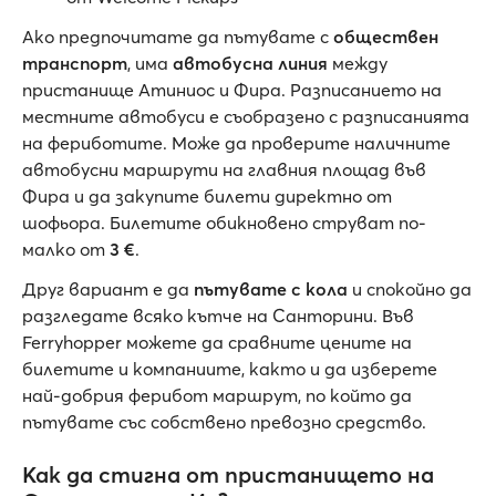
Ако предпочитате да пътувате с
обществен
транспорт
, има
автобусна линия
между
пристанище Атиниос и Фира. Разписанието на
местните автобуси е съобразено с разписанията
на фериботите. Може да проверите наличните
автобусни маршрути на главния площад във
Фира и да закупите билети директно от
шофьора. Билетите обикновено струват по-
малко от
3 €
.
Друг вариант е да
пътувате с кола
и спокойно да
разгледате всяко кътче на Санторини. Във
Ferryhopper можете да сравните цените на
билетите и компаниите, както и да изберете
най-добрия ферибот маршрут, по който да
пътувате със собствено превозно средство.
Как да стигна от пристанището на