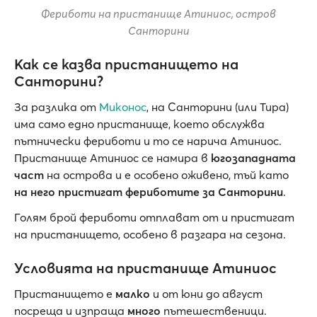
Фериботи на пристанище Атиниос, остров
Санторини
Как се казва пристанището на
Санторини?
За разлика от
Миконос
, на Санторини (или Тира)
има само едно пристанище, което обслужва
пътнически фериботи и то се нарича Атиниос.
Пристанище Атиниос се намира в
югозападната
част
на острова и е особено оживено, тъй като
на него пристигат фериботите за Санторини
.
Голям брой фериботи отплават от и пристигат
на пристанището, особено в разгара на сезона.
Условията на пристанище Атиниос
Пристанището е
малко
и от юни до август
посреща и изпраща
много
пътешественици.