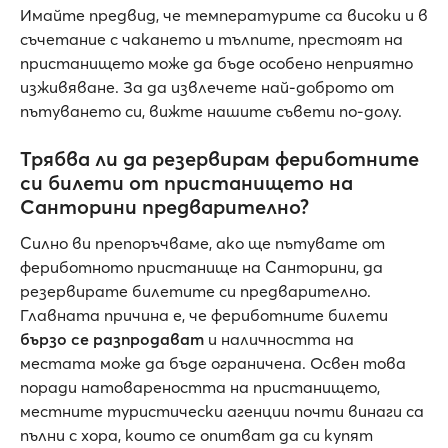
Имайте предвид, че температурите са високи и в
съчетание с чакането и тълпите, престоят на
пристанището може да бъде особено неприятно
изживяване. За да извлечете най-доброто от
пътуването си, вижте нашите съвети по-долу.
Трябва ли да резервирам фериботните
си билети от пристанището на
Санторини предварително?
Силно ви препоръчваме, ако ще пътувате от
фериботното пристанище на Санторини, да
резервирате билетите си предварително.
Главната причина е, че фериботните билети
бързо се разпродават
и наличността на
местата може да бъде ограничена. Освен това
поради натовареността на пристанището,
местните туристически агенции почти винаги са
пълни с хора, които се опитват да си купят