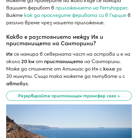
можете да проверите на живо къде се намира
вашият ферибот в
приложението на Ferryhopper
.
Вижте
как да проследите ферибота си в Гърция
в
реално време чрез нашето приложение.
Какво е разстоянието между Ия и
пристанището на Санторини?
Ия
се намира в северната част на острова и е на
около
20 км
от
пристанището
на Санторини.
Може да стигнете от Атиниос до Ия с
кола
за
30 минути. Също така можете да пътувате и с
автобус
.
Резервирайте пристанищен трансфер сега >