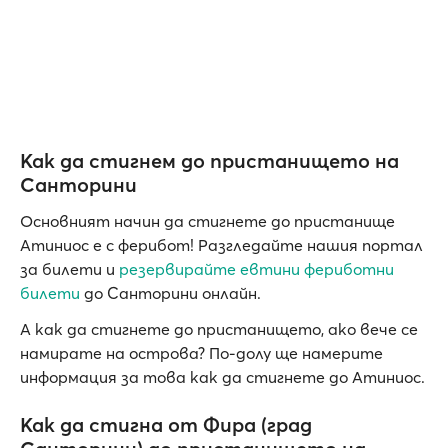
Как да стигнем до пристанището на
Санторини
Основният начин да стигнете до пристанище
Атиниос е с ферибот! Разгледайте нашия портал
за билети и
резервирайте евтини фериботни
билети
до Санторини онлайн.
А как да стигнете до пристанището, ако вече се
намирате на острова? По-долу ще намерите
информация за това как да стигнете до Атиниос.
Как да стигна от Фира (град