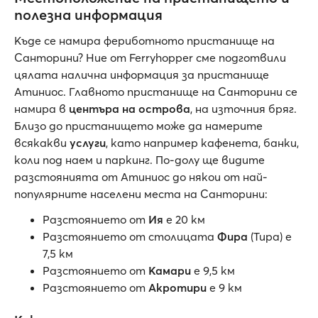
полезна информация
Къде се намира фериботното пристанище на
Санторини? Ние от Ferryhopper сме подготвили
цялата налична информация за пристанище
Атиниос. Главното пристанище на Санторини се
намира в
центъра на острова
, на източния бряг.
Близо до пристанището може да намерите
всякакви
услуги
, като например кафенета, банки,
коли под наем и паркинг. По-долу ще видите
разстоянията от Атиниос до някои от най-
популярните населени места на Санторини:
Разстоянието от
Ия
е 20 км
Разстоянието от столицата
Фира
(Тира) е
7,5 км
Разстоянието от
Камари
е 9,5 км
Разстоянието от
Акротири
е 9 км