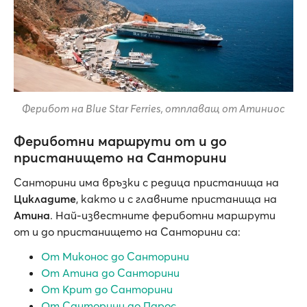
Ферибот на Blue Star Ferries, отплаващ от Атиниос
Фериботни маршрути от и до
пристанището на Санторини
Санторини има връзки с редица пристанища на
Цикладите
, както и с главните пристанища на
Атина
. Най-известните фериботни маршрути
от и до пристанището на Санторини са:
От Миконос до Санторини
От Атина до Санторини
От Крит до Санторини
От Санторини до Парос