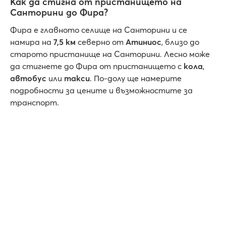
Как да стигна от пристанището на
Санторини до Фира?
Фира е главното селище на Санторини и се
намира на
7,5 км
северно от
Атиниос
, близо до
старото пристанище на Санторини. Лесно може
да стигнете до Фира от пристанището с
кола
,
автобус
или
такси
. По-долу ще намерите
подробности за цените и възможностите за
транспорт.