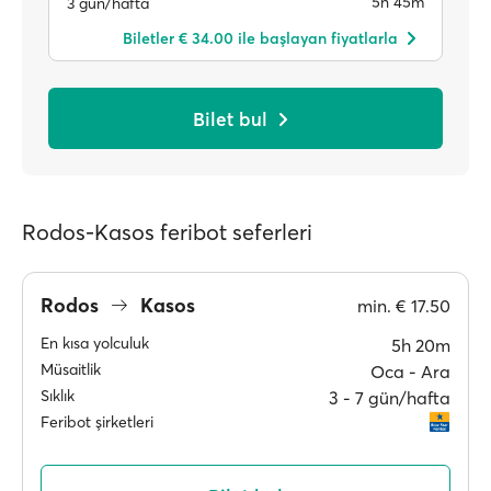
5h 45m
3 gün/hafta
Biletler € 34.00 ile başlayan fiyatlarla
Bilet bul
Rodos-Kasos feribot seferleri
Rodos
Kasos
min.
€ 17.50
En kısa yolculuk
5h 20m
Müsaitlik
Oca ‐ Ara
Sıklık
3 ‐ 7 gün/hafta
Feribot şirketleri