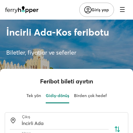
Giriş yap
İncirli Ada-Kos feribotu
Biletler, fiyatlar ve seferler
Feribot bileti ayırtın
Tek yön
Gidiş-dönüş
Birden çok hedef
Çıkış