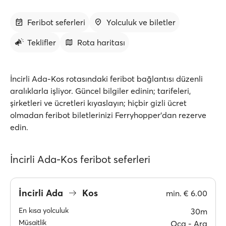
Feribot seferleri
Yolculuk ve biletler
Teklifler
Rota haritası
İncirli Ada-Kos rotasındaki feribot bağlantısı düzenli
aralıklarla işliyor. Güncel bilgiler edinin; tarifeleri,
şirketleri ve ücretleri kıyaslayın; hiçbir gizli ücret
olmadan feribot biletlerinizi Ferryhopper'dan rezerve
edin.
İncirli Ada-Kos feribot seferleri
İncirli Ada
Kos
min.
€ 6.00
En kısa yolculuk
30m
Müsaitlik
Oca ‐ Ara