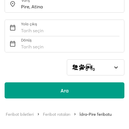
Varış
Yola çıkış
Tarih seçin
Dönüş
Tarih seçin
1
0
0
Ara
Feribot biletleri
Feribot rotaları
İdra-Pire feribotu