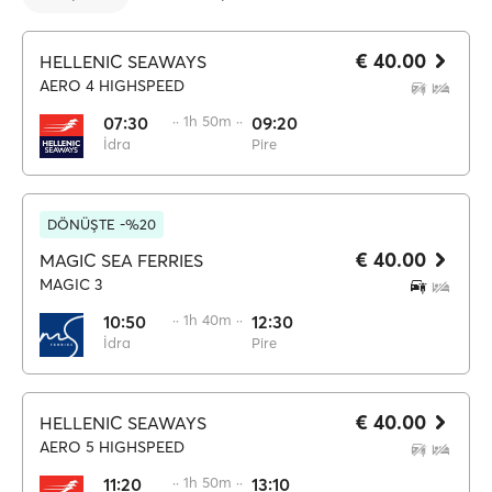
€ 40.00
HELLENIC SEAWAYS
AERO 4 HIGHSPEED
07:30
·· 1h 50m ··
09:20
İdra
Pire
DÖNÜŞTE -%20
€ 40.00
MAGIC SEA FERRIES
MAGIC 3
10:50
·· 1h 40m ··
12:30
İdra
Pire
€ 40.00
HELLENIC SEAWAYS
AERO 5 HIGHSPEED
11:20
·· 1h 50m ··
13:10