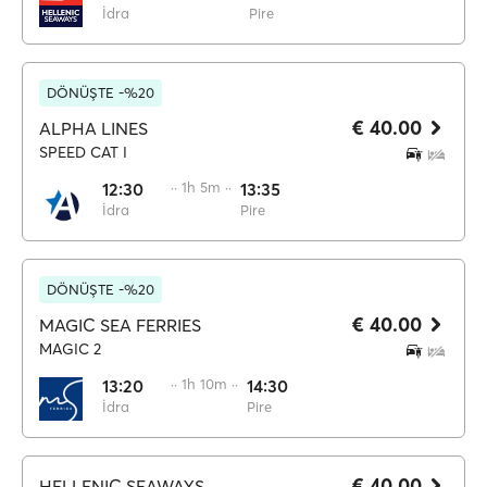
İdra
Pire
DÖNÜŞTE -%20
€ 40.00
ALPHA LINES
SPEED CAT I
12:30
·· 1h 5m ··
13:35
İdra
Pire
DÖNÜŞTE -%20
€ 40.00
MAGIC SEA FERRIES
MAGIC 2
13:20
·· 1h 10m ··
14:30
İdra
Pire
€ 40.00
HELLENIC SEAWAYS