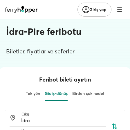
Giriş yap
İdra-Pire feribotu
Biletler, fiyatlar ve seferler
Feribot bileti ayırtın
Tek yön
Gidiş-dönüş
Birden çok hedef
Çıkış