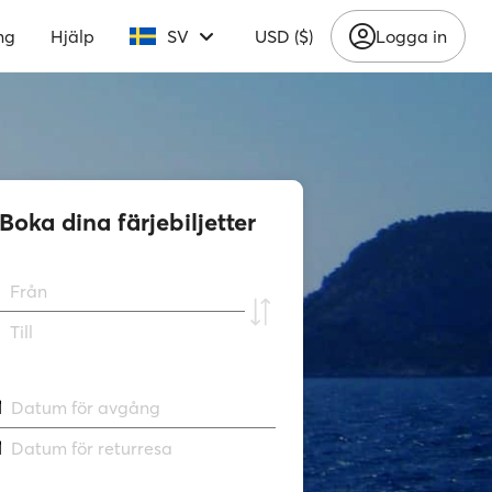
ng
Hjälp
SV
USD ($)
Logga in
Boka dina färjebiljetter
Från
Till
Datum för avgång
Datum för returresa