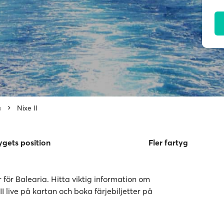
a
Nixe II
ygets position
Fler fartyg
er för Balearia. Hitta viktig information om
II live på kartan och boka färjebiljetter på