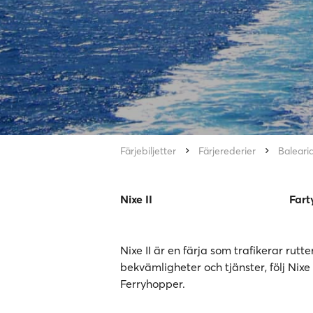
Färjebiljetter
Färjerederier
Baleari
Nixe II
Fart
Nixe II är en färja som trafikerar rutt
bekvämligheter och tjänster, följ Nixe 
Ferryhopper.