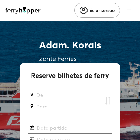
Iniciar sessão
Adam. Korais
Zante Ferries
Reserve bilhetes de ferry
De
Para
Data partida
Data regresso