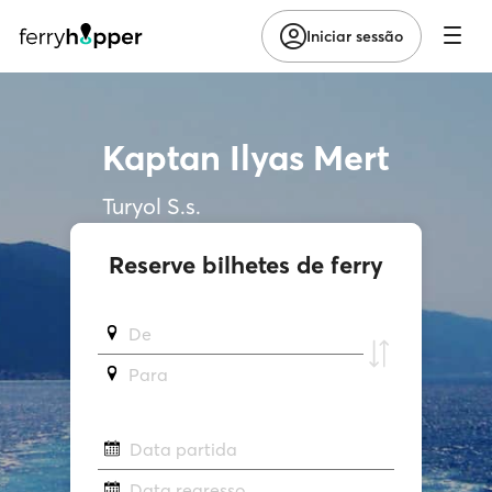
Iniciar sessão
Kaptan Ilyas Mert
Turyol S.s.
Reserve bilhetes de ferry
De
Para
Data partida
Data regresso