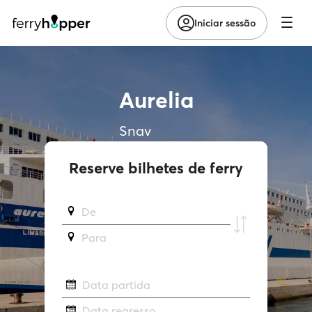
Iniciar sessão
Aurelia
Snav
Reserve bilhetes de ferry
De
Para
Data partida
Data regresso