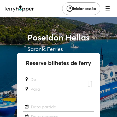
Iniciar sessão
Poseidon Hellas
Saronic Ferries
Reserve bilhetes de ferry
De
Para
Data partida
Data regresso