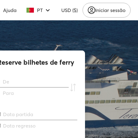
Ajuda
PT
USD ($)
Iniciar sessão
Reserve bilhetes de ferry
De
Para
Data partida
Data regresso