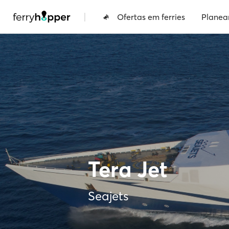
|
Ofertas em ferries
Planea
Tera Jet
Seajets