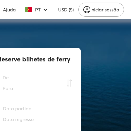
Ajuda
PT
USD ($)
Iniciar sessão
Reserve bilhetes de ferry
De
Para
Data partida
Data regresso